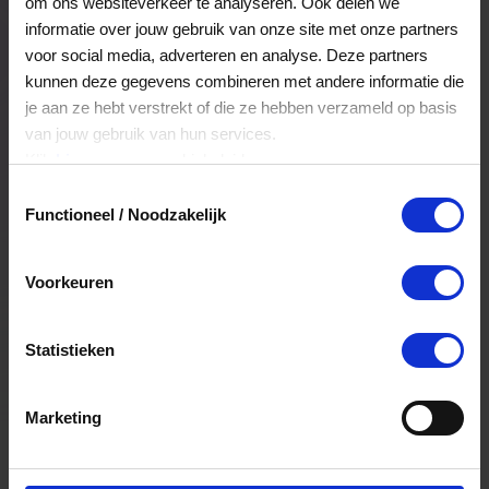
om ons websiteverkeer te analyseren. Ook delen we
informatie over jouw gebruik van onze site met onze partners
voor social media, adverteren en analyse. Deze partners
kunnen deze gegevens combineren met andere informatie die
je aan ze hebt verstrekt of die ze hebben verzameld op basis
van jouw gebruik van hun services.
Klik
hier
voor ons cookiebeleid.
Toestemmingsselectie
Win een VVV Cadeaukaart 
Functioneel / Noodzakelijk
van €100,-
Voorkeuren
Elke maand kiezen wij een winnaar uit alle 
nieuwe aanmeldingen voor de nieuwsbrief
Statistieken
E-mailadres
Marketing