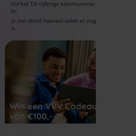
Vul het 19-cijferige kaartnummer uit de e-mail
in;
Je ziet direct hoeveel saldo er nog beschikbaar
is.
Win een VVV Cadeaukaart
van €100,-
Elke maand kiezen wij een winnaar uit alle 
nieuwe aanmeldingen voor de nieuwsbrief