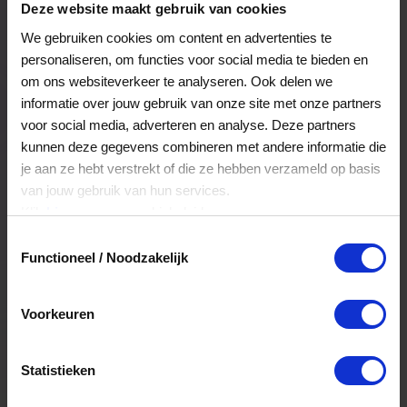
Deze website maakt gebruik van cookies
We gebruiken cookies om content en advertenties te
personaliseren, om functies voor social media te bieden en
om ons websiteverkeer te analyseren. Ook delen we
informatie over jouw gebruik van onze site met onze partners
voor social media, adverteren en analyse. Deze partners
kunnen deze gegevens combineren met andere informatie die
je aan ze hebt verstrekt of die ze hebben verzameld op basis
van jouw gebruik van hun services.
Klik
hier
voor ons cookiebeleid.
VVV Cadeaukaart is dé
Toestemmingsselectie
Multi Keuze Cadeaukaart
Functioneel / Noodzakelijk
van 2026!
Voorkeuren
Lees meer
Statistieken