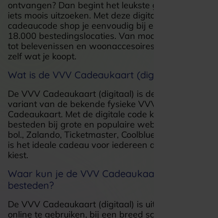
ontvangen? Dan begint het leukste gedeelte: zelf
iets moois uitzoeken. Met deze digitale
cadeaucode shop je eenvoudig bij een van de
18.000 bestedingslocaties. Van mode en gadgets
tot belevenissen en woonaccesoires. Jij bepaalt
zelf wat je koopt.
Wat is de VVV Cadeaukaart (digitaal)?
De VVV Cadeaukaart (digitaal) is de digitale
variant van de bekende fysieke VVV
Cadeaukaart. Met de digitale code kun je online
besteden bij grote en populaire webshops zoals
bol., Zalando, Ticketmaster, Coolblue en IKEA. Het
is het ideale cadeau voor iedereen die graag zelf
kiest.
Waar kun je de VVV Cadeaukaart (digitaal)
besteden?
De VVV Cadeaukaart (digitaal) is uitsluitend
online te gebruiken, bij een breed scala aan