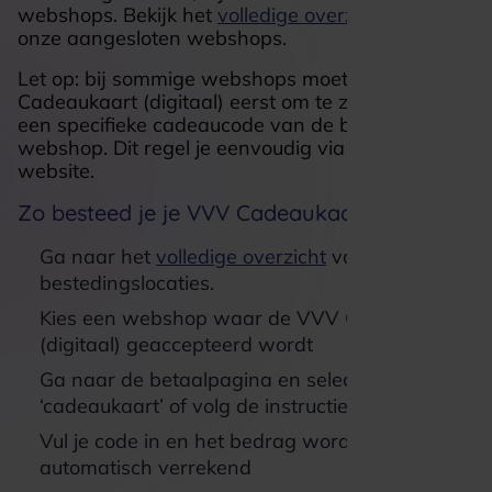
webshops. Bekijk het
volledige overzicht
van
onze aangesloten webshops.
Let op: bij sommige webshops moet je de VVV
Cadeaukaart (digitaal) eerst om te zetten naar
een specifieke cadeaucode van de betreffende
webshop. Dit regel je eenvoudig via onze
website.
Zo besteed je je VVV Cadeaukaart (digitaal)
Ga naar het
volledige overzicht
van
bestedingslocaties.
Kies een webshop waar de VVV Cadeaukaart
(digitaal) geaccepteerd wordt
Ga naar de betaalpagina en selecteer
‘cadeaukaart’ of volg de instructies
Vul je code in en het bedrag wordt
automatisch verrekend