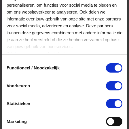
voorbereid en stijlvol de fiets op wil.
personaliseren, om functies voor social media te bieden en
om ons websiteverkeer te analyseren. Ook delen we
Veelgestelde Vragen
informatie over jouw gebruik van onze site met onze partners
voor social media, adverteren en analyse. Deze partners
kunnen deze gegevens combineren met andere informatie die
Hoelang blijft mijn saldo geldig?
je aan ze hebt verstrekt of die ze hebben verzameld op basis
van jouw gebruik van hun services.
Het volledige saldo op de VVV cadeaukaart
Klik
hier
voor ons cookiebeleid.
is minimaal drie jaar geldig.
Toestemmingsselectie
Functioneel / Noodzakelijk
Kan ik het saldo in delen besteden?
Voorkeuren
Ja, je mag het saldo van je VVV
cadeaukaart in delen uitgeven.
Statistieken
Kan ik het saldo in delen besteden?
Marketing
Ja, je mag het saldo van je VVV