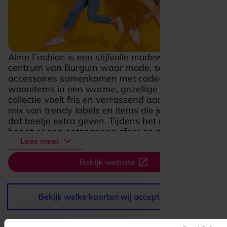
Aline Fashion is een stijlvolle modewinkel in het
centrum van Burgum waar mode, schoenen en
accessoires samenkomen met cadeaus en
woonitems in een warme, gezellige setting. De
collectie voelt fris en verrassend aan, met een
mix van trendy labels en items die je outfit net
dat beetje extra geven. Tijdens het rondkijken
hangt er een ontspannen sfeer en maakt de
Lees meer
verzorgde presentatie het extra leuk om rustig te
snuffelen en nieuwe favorieten te ontdekken. Juist
Bekijk website
die combinatie van mode, inspiratie en
gastvrijheid maakt Aline Fashion een fijne plek
om jezelf te verwennen of iets moois mee naar
huis te nemen.
Bekijk welke kaarten wij accepteren