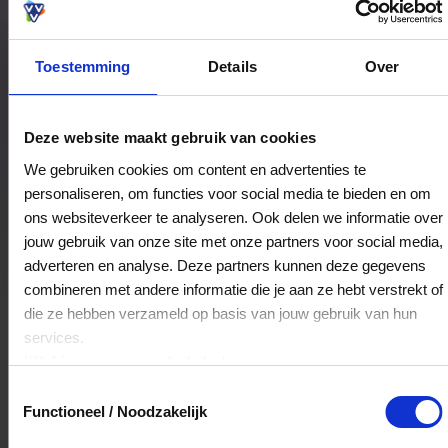
Toestemming
Details
Over
Bestedingslocaties
Deze website maakt gebruik van cookies
We gebruiken cookies om content en advertenties te
personaliseren, om functies voor social media te bieden en om
Aline Fashion
ons websiteverkeer te analyseren. Ook delen we informatie over
Schoolstraat 70
jouw gebruik van onze site met onze partners voor social media,
9251ED
Burgum
adverteren en analyse. Deze partners kunnen deze gegevens
combineren met andere informatie die je aan ze hebt verstrekt of
die ze hebben verzameld op basis van jouw gebruik van hun
Veelgestelde Vragen
services.
Klik
hier
voor ons cookiebeleid.
Hoelang blijft mijn saldo geldig?
Toestemmingsselectie
Functioneel / Noodzakelijk
Het volledige saldo op de VVV cadeaukaart
is minimaal drie jaar geldig.