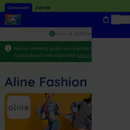
Consument
Zakelijk
Winkels, webshops en uitjes
Giftcard van het jaar 2026
Keuze uit 18.000 locaties
Nieuw: ontwerp gratis een digitale VVV
Cadeaukaart met eigen foto!
Lees meer
>
Aline Fashion