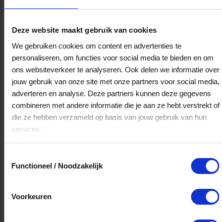
Amsterdam Riverside A9
Deze website maakt gebruik van cookies
Provincialeweg 38
We gebruiken cookies om content en advertenties te
1108AB
Amsterdam
personaliseren, om functies voor social media te bieden en om
ons websiteverkeer te analyseren. Ook delen we informatie over
jouw gebruik van onze site met onze partners voor social media,
Veelgestelde Vragen
adverteren en analyse. Deze partners kunnen deze gegevens
combineren met andere informatie die je aan ze hebt verstrekt of
Kan ik het saldo in delen besteden?
die ze hebben verzameld op basis van jouw gebruik van hun
services.
Ja, je mag het saldo van je VVV
Klik
hier
voor ons cookiebeleid.
cadeaukaart in delen uitgeven.
Toestemmingsselectie
Functioneel / Noodzakelijk
Hoelang blijft mijn saldo geldig?
Voorkeuren
Het volledige saldo op de VVV cadeaukaart
is minimaal drie jaar geldig.