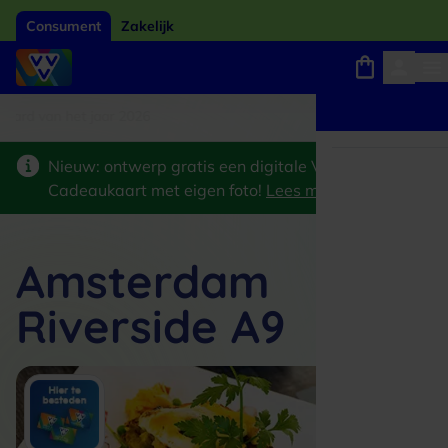
Consument
Zakelijk
ard van het jaar 2026
Winkels, webshops en uitjes
Keuze uit 18.000 locaties
Nieuw: ontwerp gratis een digitale VVV
Cadeaukaart met eigen foto!
Lees meer
>
Amsterdam
Riverside A9