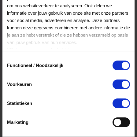
Veelgestelde Vragen
om ons websiteverkeer te analyseren. Ook delen we
informatie over jouw gebruik van onze site met onze partners
voor social media, adverteren en analyse. Deze partners
Kan ik het saldo in delen besteden?
kunnen deze gegevens combineren met andere informatie die
je aan ze hebt verstrekt of die ze hebben verzameld op basis
Ja, je mag het saldo van je VVV
van jouw gebruik van hun services.
cadeaukaart in delen uitgeven.
Klik
hier
voor ons cookiebeleid.
Toestemmingsselectie
Functioneel / Noodzakelijk
Hoelang blijft mijn saldo geldig?
Het volledige saldo op de VVV cadeaukaart
Voorkeuren
is minimaal drie jaar geldig.
Statistieken
Kan ik het saldo in delen besteden?
Ja, je mag het saldo van je VVV
Marketing
cadeaukaart in delen uitgeven.