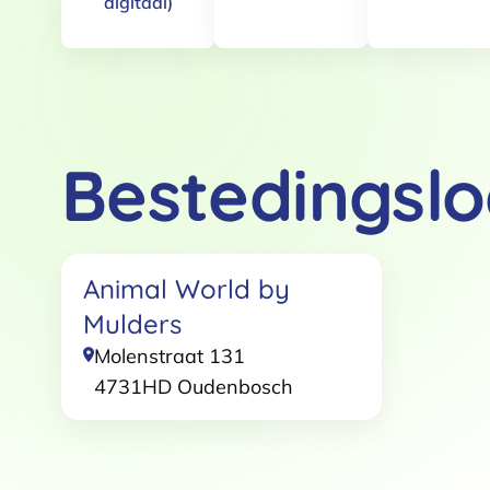
digitaal)
Bestedingslo
Toestemming
Deze website maakt gebruik
Animal World by
We gebruiken cookies om conten
Mulders
websiteverkeer te analyseren. 
Molenstraat 131
adverteren en analyse. Deze pa
4731HD
Oudenbosch
ze hebben verzameld op basis 
Klik
hier
voor ons cookiebeleid
Toestemmingsselectie