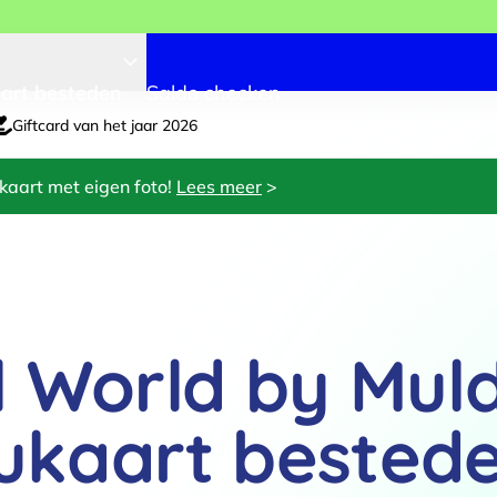
art besteden
Saldo checken
Giftcard van het jaar 2026
kaart met eigen foto!
Lees meer
>
 World by Mul
ukaart bested