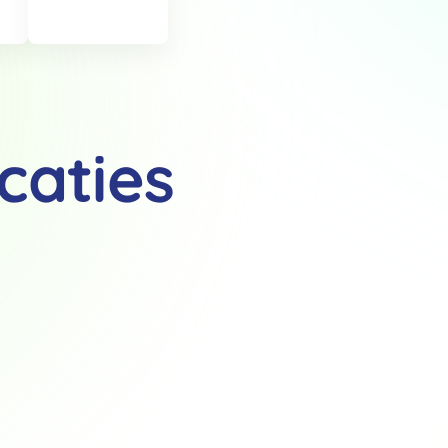
caties
Details
 van cookies
t en advertenties te personaliseren, om functies voor social media
Ook delen we informatie over jouw gebruik van onze site met onze pa
rtners kunnen deze gegevens combineren met andere informatie die j
van jouw gebruik van hun services.
.