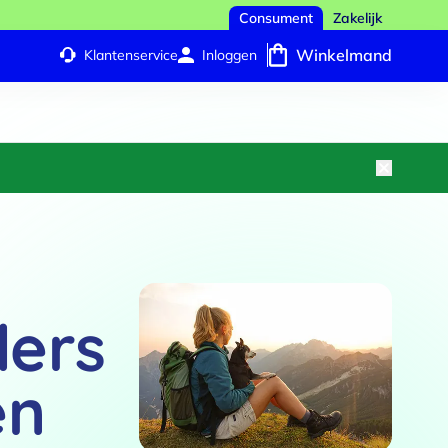
Consument
Zakelijk
Winkelmand
Klantenservice
Inloggen
ders
en