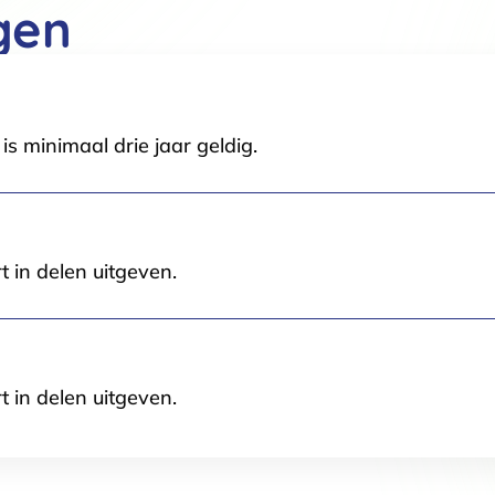
gen
Voorkeuren
Statistieken
s minimaal drie jaar geldig.
Selectie toestaan
A
t in delen uitgeven.
t in delen uitgeven.