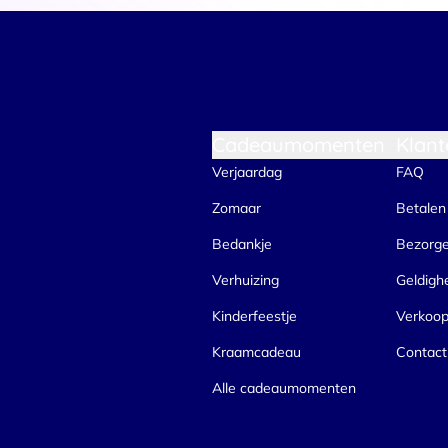
Cadeaumomenten
Klant
Verjaardag
FAQ
Zomaar
Betalen
Bedankje
Bezorg
Verhuizing
Geldigh
Kinderfeestje
Verkoo
Kraamcadeau
Contact
Alle cadeaumomenten