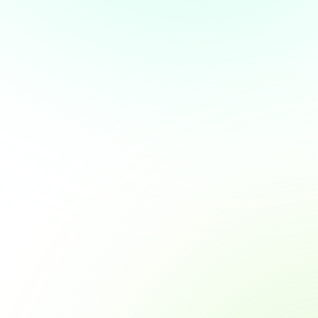
Over
 te bieden en om ons
rtners voor social media,
e aan ze hebt verstrekt of die