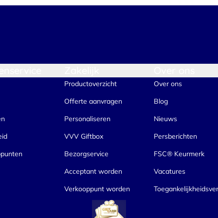
enservice
Zakelijk
Over ons
Productoverzicht
Over ons
Offerte aanvragen
Blog
en
Personaliseren
Nieuws
eid
VVV Giftbox
Persberichten
ppunten
Bezorgservice
FSC® Keurmerk
Acceptant worden
Vacatures
Verkooppunt worden
Toegankelijkheidsver