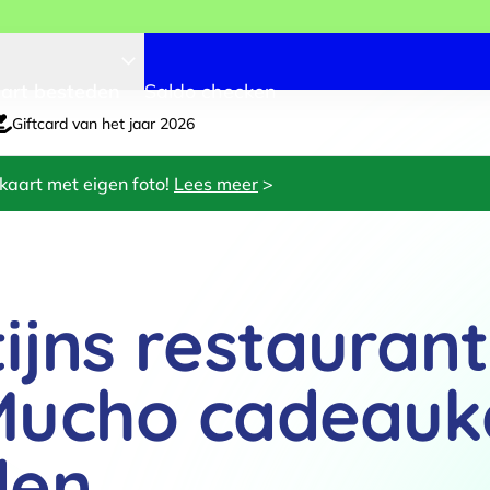
art besteden
Saldo checken
Giftcard van het jaar 2026
kaart met eigen foto!
Lees meer
>
ijns restaurant
Mucho cadeauk
den