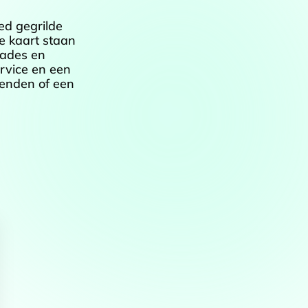
ed gegrilde
e kaart staan
lades en
ervice en een
ienden of een