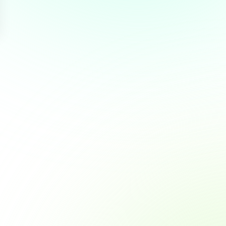
Over
 te bieden en om ons
rtners voor social media,
e aan ze hebt verstrekt of die