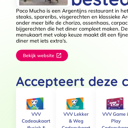
Poco Mucho is een Argentijns restaurant in h
steaks, spareribs, visgerechten en klassieke A
onder meer bife de chorizo, ossenhaas, carpac
bijgerechten die het diner compleet maken. De 
menukaart met volop keuze maakt dit een fijne
diner met iets extra’s.
Bekijk website
Accepteert deze 
VVV
VVV Lekker
VVV Game 
Cadeaukaart
& Weg
Play
(fysiek &
Cadeaukaart
Cadeaukaar