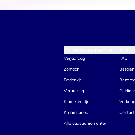
Cadeaumomenten
Klant
Verjaardag
FAQ
Zomaar
Betalen
Bedankje
Bezorg
Verhuizing
Geldigh
Kinderfeestje
Verkoo
Kraamcadeau
Contact
Alle cadeaumomenten