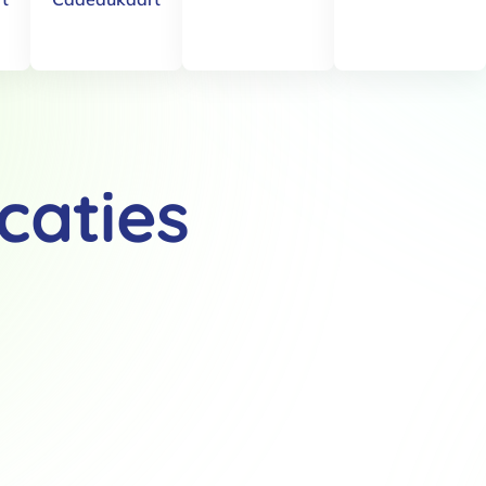
caties
Details
 van cookies
t en advertenties te personaliseren, om functies voor social media
Ook delen we informatie over jouw gebruik van onze site met onze pa
rtners kunnen deze gegevens combineren met andere informatie die j
van jouw gebruik van hun services.
.