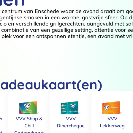
et centrum van Enschede waar de avond draait om go
rgentijnse smaken in een warme, gastvrije sfeer. Op d
cio en verschillende grillgerechten, aangevuld met sa
combinatie van een gezellige setting, attentie voor s
 plek voor een ontspannen etentje, een avond met vr
cadeaukaart(en)
&
VVV Shop &
VVV
VVV
Chill
Dinercheque
Lekkerweg
t
Cadeaukaart