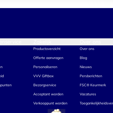
enservice
Zakelijk
Over ons
Productoverzicht
Over ons
Offerte aanvragen
Blog
en
Personaliseren
Nieuws
eid
VVV Giftbox
Persberichten
ppunten
Bezorgservice
FSC® Keurmerk
Acceptant worden
Vacatures
Verkooppunt worden
Toegankelijkheidsver