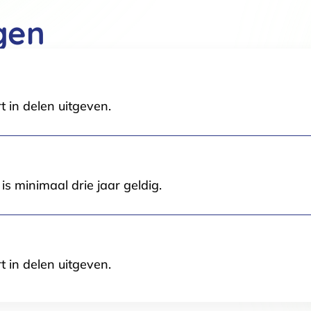
Voorkeuren
Statistieken
gen
Selectie toestaan
A
t in delen uitgeven.
s minimaal drie jaar geldig.
t in delen uitgeven.