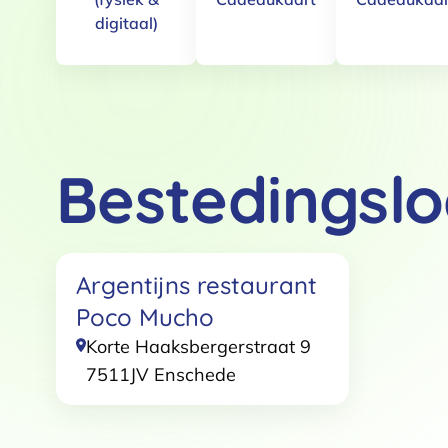
digitaal)
Bestedingslo
Toestemming
Deze website maakt gebruik
Argentijns restaurant
We gebruiken cookies om conten
Poco Mucho
websiteverkeer te analyseren. 
adverteren en analyse. Deze pa
Korte Haaksbergerstraat 9
ze hebben verzameld op basis 
7511JV
Enschede
Klik
hier
voor ons cookiebeleid
Toestemmingsselectie