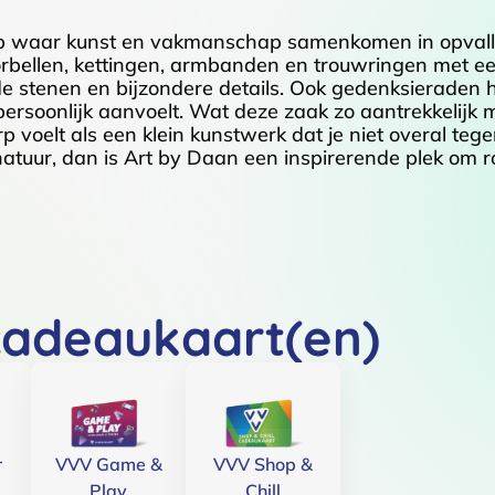
hop waar kunst en vakmanschap samenkomen in opva
oorbellen, kettingen, armbanden en trouwringen met een
e stenen en bijzondere details. Ook gedenksieraden 
persoonlijk aanvoelt. Wat deze zaak zo aantrekkelijk 
erp voelt als een klein kunstwerk dat je niet overal teg
gnatuur, dan is Art by Daan een inspirerende plek om ro
cadeaukaart(en)
r
VVV Game &
VVV Shop &
Play
Chill