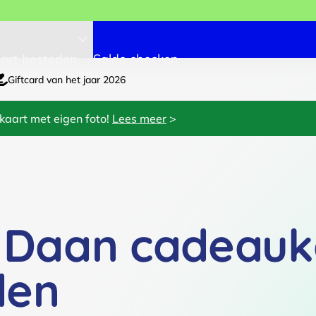
art besteden
Saldo checken
Giftcard van het jaar 2026
kaart met eigen foto!
Lees meer
>
y Daan cadeauk
den