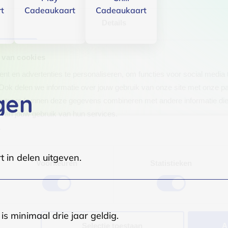
t
Cadeaukaart
Cadeaukaart
Details
 van cookies
t en advertenties te personaliseren, om functies voor social media
Ook delen we informatie over jouw gebruik van onze site met onze pa
gen
rtners kunnen deze gegevens combineren met andere informatie die j
van jouw gebruik van hun services.
.
t in delen uitgeven.
Voorkeuren
Statistieken
s minimaal drie jaar geldig.
Selectie toestaan
A