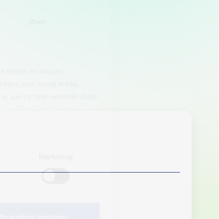
Over
 te bieden en om ons
rtners voor social media,
e aan ze hebt verstrekt of die
Marketing
lle cookies toestaan