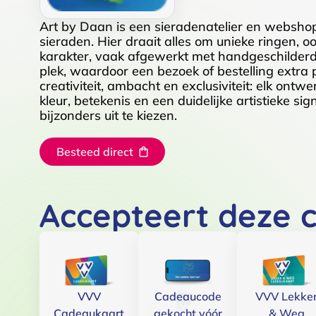
Art by Daan is een sieradenatelier en webs
sieraden. Hier draait alles om unieke ringen, 
karakter, vaak afgewerkt met handgeschilderd
plek, waardoor een bezoek of bestelling extra 
creativiteit, ambacht en exclusiviteit: elk ontw
kleur, betekenis en een duidelijke artistieke si
bijzonders uit te kiezen.
Besteed direct
Accepteert deze 
VVV
Cadeaucode
VVV Lekke
Cadeaukaart
gekocht vóór
& Weg