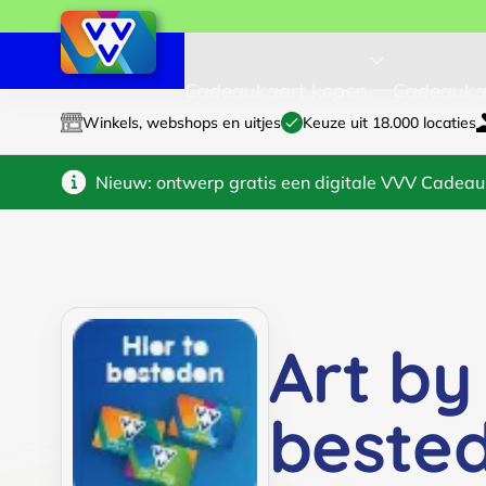
Cadeaukaart kopen
Cadeauka
Winkels, webshops en uitjes
Keuze uit 18.000 locaties
Nieuw: ontwerp gratis een digitale VVV Cadeau
Art b
beste