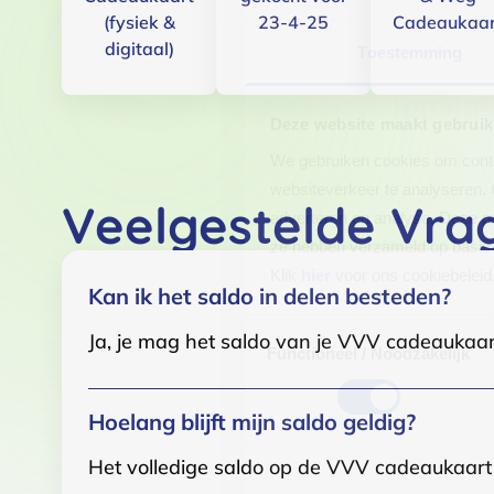
(fysiek &
23-4-25
Cadeaukaar
digitaal)
Toestemming
Deze website maakt gebruik
We gebruiken cookies om conten
websiteverkeer te analyseren. 
Veelgestelde Vra
adverteren en analyse. Deze pa
ze hebben verzameld op basis 
Klik
hier
voor ons cookiebeleid
Kan ik het saldo in delen besteden?
Toestemmingsselectie
Ja, je mag het saldo van je VVV cadeaukaar
Functioneel / Noodzakelijk
Hoelang blijft mijn saldo geldig?
Het volledige saldo op de VVV cadeaukaart i