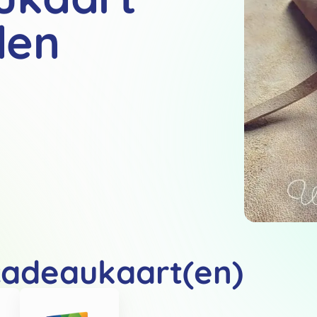
den
cadeaukaart(en)