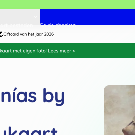
art besteden
Saldo checken
Giftcard van het jaar 2026
kaart met eigen foto!
Lees meer
>
nías by
ukaart