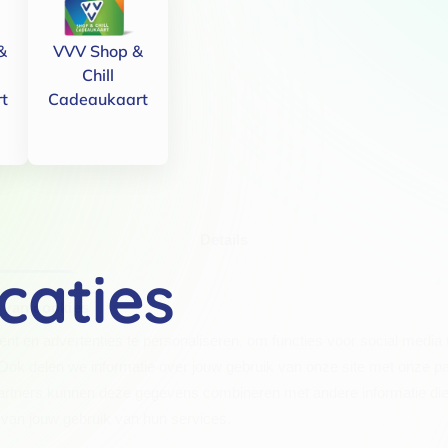
&
VVV Shop &
Chill
t
Cadeaukaart
Details
caties
 van cookies
t en advertenties te personaliseren, om functies voor social media
Ook delen we informatie over jouw gebruik van onze site met onze pa
rtners kunnen deze gegevens combineren met andere informatie die j
van jouw gebruik van hun services.
.