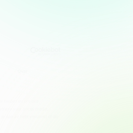
Over
 te bieden en om ons
rtners voor social media,
e aan ze hebt verstrekt of die