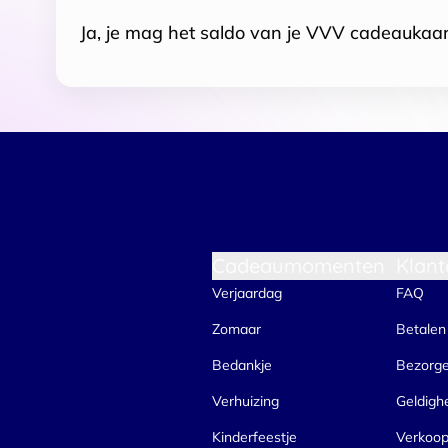
Ja, je mag het saldo van je VVV cadeaukaar
Cadeaumomenten
Klant
Verjaardag
FAQ
Zomaar
Betalen
Bedankje
Bezorg
Verhuizing
Geldigh
Kinderfeestje
Verkoo