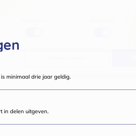
Voorkeuren
Statistieken
gen
Selectie toestaan
A
s minimaal drie jaar geldig.
t in delen uitgeven.