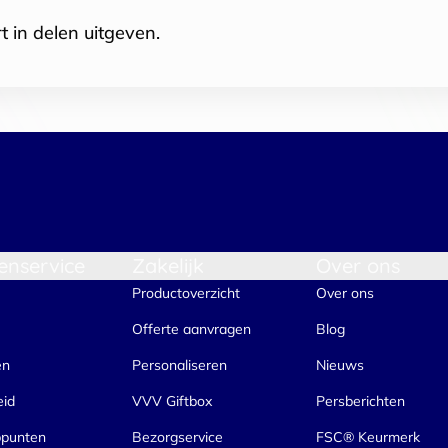
t in delen uitgeven.
enservice
Zakelijk
Over ons
Productoverzicht
Over ons
Offerte aanvragen
Blog
en
Personaliseren
Nieuws
eid
VVV Giftbox
Persberichten
ppunten
Bezorgservice
FSC® Keurmerk