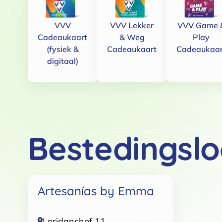
VVV
VVV Lekker
VVV Game 
Cadeaukaart
& Weg
Play
(fysiek &
Cadeaukaart
Cadeaukaar
digitaal)
Toestemming
Bestedingslo
Deze website maakt gebruik
We gebruiken cookies om conten
websiteverkeer te analyseren. 
Artesanías by Emma
adverteren en analyse. Deze pa
ze hebben verzameld op basis 
Loridanshof 11
Klik
hier
voor ons cookiebeleid