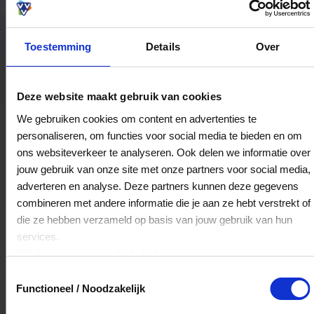
Toestemming
Details
Over
Bestedingslocaties
Deze website maakt gebruik van cookies
We gebruiken cookies om content en advertenties te
personaliseren, om functies voor social media te bieden en om
Athene Palace II
ons websiteverkeer te analyseren. Ook delen we informatie over
Herenstraat 36
jouw gebruik van onze site met onze partners voor social media,
2291BH
Wateringen
adverteren en analyse. Deze partners kunnen deze gegevens
combineren met andere informatie die je aan ze hebt verstrekt of
die ze hebben verzameld op basis van jouw gebruik van hun
Veelgestelde Vragen
services.
Klik
hier
voor ons cookiebeleid.
Kan ik het saldo in delen besteden?
Toestemmingsselectie
Functioneel / Noodzakelijk
Ja, je mag het saldo van je VVV
cadeaukaart in delen uitgeven.