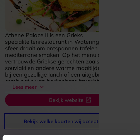
Athene Palace II is een Grieks
specialiteitenrestaurant in Wateringen waar de
sfeer draait om ontspannen tafelen en klassieke
mediterrane smaken. Op het menu staan
vertrouwde Griekse gerechten zoals gyros,
souvlaki en andere warme maaltijden die passen
bij een gezellige lunch of een uitgebreid diner. De
combinatie van herkenbare favorieten, royale
Lees meer
borden en de warme uitstraling van een Grieks
restaurant maakt dit een fijne plek voor iedereen
Bekijk website
die zin heeft in smakelijk en ongedwongen uit
eten.
Bekijk welke kaarten wij accepteren