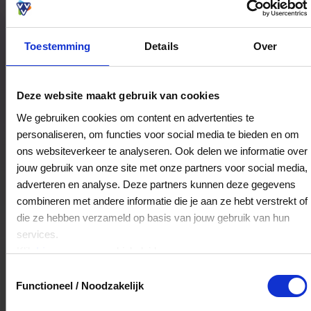
Toestemming
Details
Over
Bestedingslocaties
Deze website maakt gebruik van cookies
We gebruiken cookies om content en advertenties te
personaliseren, om functies voor social media te bieden en om
Attirance
ons websiteverkeer te analyseren. Ook delen we informatie over
Dillenburgstraat 5
jouw gebruik van onze site met onze partners voor social media,
4835EA
Breda
adverteren en analyse. Deze partners kunnen deze gegevens
combineren met andere informatie die je aan ze hebt verstrekt of
die ze hebben verzameld op basis van jouw gebruik van hun
Veelgestelde Vragen
services.
Klik
hier
voor ons cookiebeleid.
Kan ik het saldo in delen besteden?
Toestemmingsselectie
Functioneel / Noodzakelijk
Ja, je mag het saldo van je VVV
cadeaukaart in delen uitgeven.