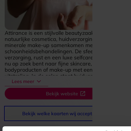
Attirance is een stijlvolle beautyzaak waar
natuurlijke cosmetica, huidverzorging, parfums en
minerale make-up samenkomen met persoonlijke
schoonheidsbehandelingen. De sfeer draait om
verzorging, rust en een luxe selfcaremoment, of je
nu op zoek bent naar fijne skincare, geurige
bodyproducten of make-up met een natuurlijke
uitstraling. In de salon staat huidverbetering en
Lees meer
ontspanning centraal, terwijl de collectie vol
beautyproducten uitnodigt om dat
Bekijk website
verwenmoment thuis door te trekken. Juist die
combinatie van salonbeleving en zorgvuldig
gekozen cosmetica maakt Attirance extra
aantrekkelijk voor wie houdt van schoonheid met
Bekijk welke kaarten wij accepteren
aandacht voor kwaliteit en comfort.