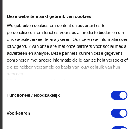
BAUHAUS Hengelo
Deze website maakt gebruik van cookies
Het Plein 10
We gebruiken cookies om content en advertenties te
7559SR
Hengelo
personaliseren, om functies voor social media te bieden en om
ons websiteverkeer te analyseren. Ook delen we informatie over
jouw gebruik van onze site met onze partners voor social media,
Veelgestelde Vragen
adverteren en analyse. Deze partners kunnen deze gegevens
combineren met andere informatie die je aan ze hebt verstrekt of
Kan ik het saldo in delen besteden?
die ze hebben verzameld op basis van jouw gebruik van hun
services.
Ja, je mag het saldo van je VVV
Klik
hier
voor ons cookiebeleid.
cadeaukaart in delen uitgeven.
Toestemmingsselectie
Functioneel / Noodzakelijk
Hoelang blijft mijn saldo geldig?
Voorkeuren
Het volledige saldo op de VVV cadeaukaart
is minimaal drie jaar geldig.