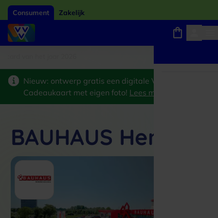
Consument
Zakelijk
card van het jaar 2026
Winkels, webshops en uitjes
Keuze uit 18.000 locaties
Nieuw: ontwerp gratis een digitale VVV
Cadeaukaart met eigen foto!
Lees meer
>
BAUHAUS Hengelo