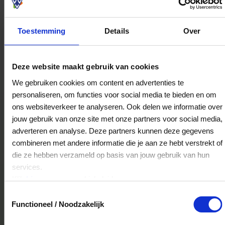
Toestemming
Details
Over
Beerepoot Volendam BV
Julianaweg 61
1131DA
Volendam
Deze website maakt gebruik van cookies
We gebruiken cookies om content en advertenties te
personaliseren, om functies voor social media te bieden en om
Beerepoot Hoorn BV
ons websiteverkeer te analyseren. Ook delen we informatie over
Dr. C.J.K. van Aalstweg 16-b
jouw gebruik van onze site met onze partners voor social media,
1625NV
Hoorn
adverteren en analyse. Deze partners kunnen deze gegevens
combineren met andere informatie die je aan ze hebt verstrekt of
die ze hebben verzameld op basis van jouw gebruik van hun
services.
Beerepoot Broek op Langendijk
Klik
hier
voor ons cookiebeleid.
Dr. C.J.K. van Aalstweg 16-b
Toestemmingsselectie
1625NV
Hoorn
Functioneel / Noodzakelijk