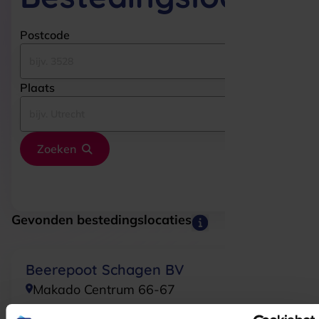
Postcode
Plaats
Zoeken
Gevonden bestedingslocaties
Beerepoot Schagen BV
Makado Centrum 66-67
1741JA
SCHAGEN