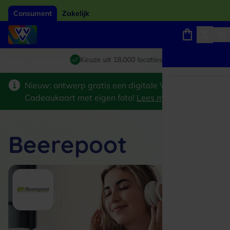
Consument
Zakelijk
Winkels, webshops en uitjes
Giftcard van het jaar 2026
Keuze uit 18.000 locaties
Nieuw: ontwerp gratis een digitale VVV
Cadeaukaart met eigen foto!
Lees meer
>
Beerepoot