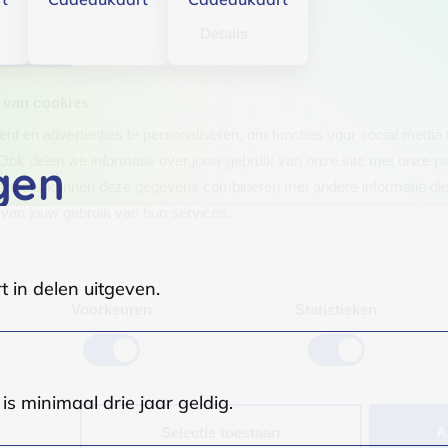
Details
 van cookies
t en advertenties te personaliseren, om functies voor social media
Ook delen we informatie over jouw gebruik van onze site met onze pa
gen
rtners kunnen deze gegevens combineren met andere informatie die j
van jouw gebruik van hun services.
.
t in delen uitgeven.
Voorkeuren
Statistieken
s minimaal drie jaar geldig.
Selectie toestaan
A