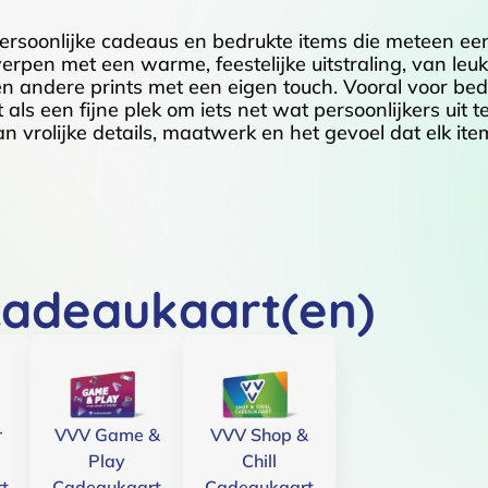
ersoonlijke cadeaus en bedrukte items die meteen ee
werpen met een warme, feestelijke uitstraling, van leu
n andere prints met een eigen touch. Vooral voor bed
als een fijne plek om iets net wat persoonlijkers uit 
van vrolijke details, maatwerk en het gevoel dat elk i
cadeaukaart(en)
r
VVV Game &
VVV Shop &
Play
Chill
t
Cadeaukaart
Cadeaukaart