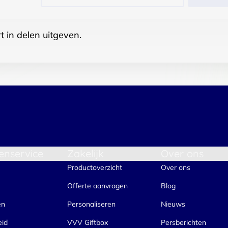
t in delen uitgeven.
enservice
Zakelijk
Over ons
Productoverzicht
Over ons
Offerte aanvragen
Blog
en
Personaliseren
Nieuws
eid
VVV Giftbox
Persberichten