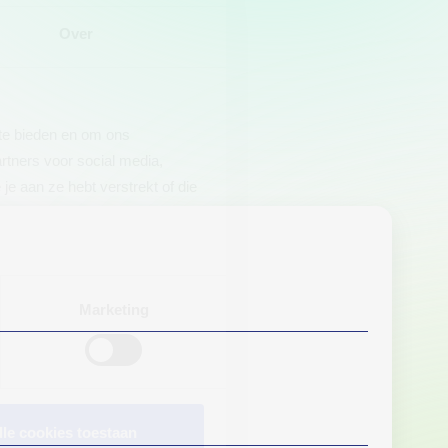
Over
 te bieden en om ons
rtners voor social media,
e aan ze hebt verstrekt of die
Marketing
lle cookies toestaan