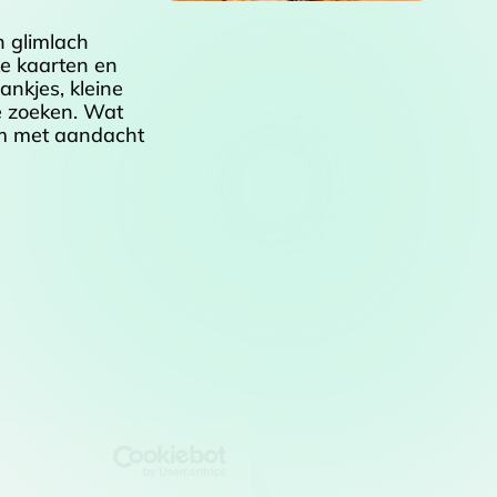
n glimlach
ke kaarten en
ankjes, kleine
te zoeken. Wat
tem met aandacht