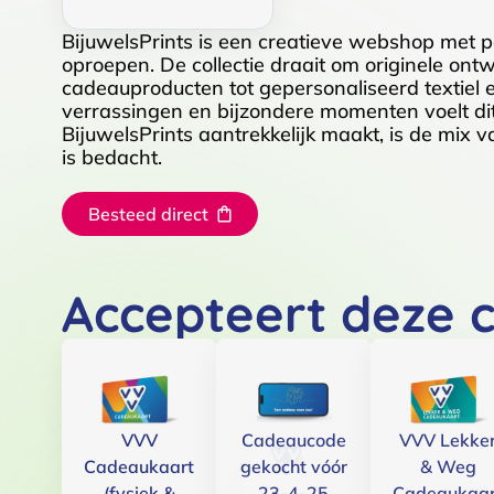
BijuwelsPrints is een creatieve webshop met p
oproepen. De collectie draait om originele ont
cadeauproducten tot gepersonaliseerd textiel e
verrassingen en bijzondere momenten voelt dit 
BijuwelsPrints aantrekkelijk maakt, is de mix 
is bedacht.
Besteed direct
Accepteert deze 
VVV
Cadeaucode
VVV Lekke
Cadeaukaart
gekocht vóór
& Weg
(fysiek &
23-4-25
Cadeaukaar