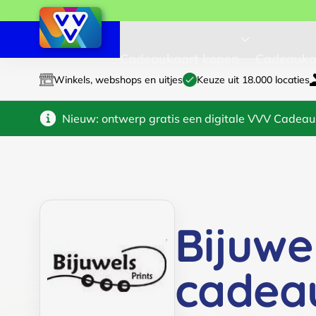
Cadeaukaart kopen
Cadeauka
Winkels, webshops en uitjes
Keuze uit 18.000 locaties
Nieuw: ontwerp gratis een digitale VVV Cadeau
Bijuwe
cadea