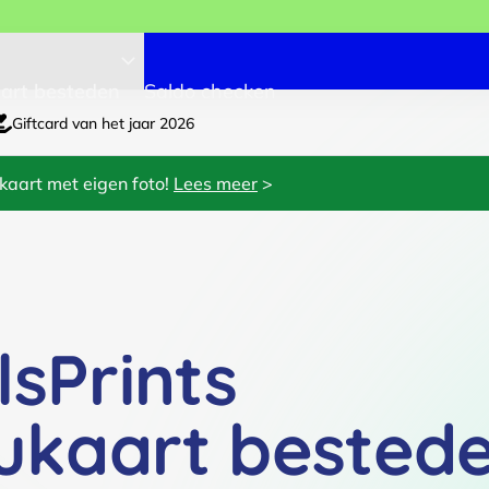
art besteden
Saldo checken
Giftcard van het jaar 2026
kaart met eigen foto!
Lees meer
>
lsPrints
ukaart bested