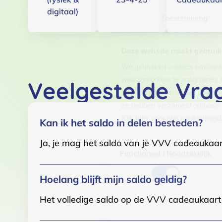
digitaal)
Toestemming
Deze website maakt gebruik
We gebruiken cookies om conten
websiteverkeer te analyseren. 
Veelgestelde Vra
adverteren en analyse. Deze pa
ze hebben verzameld op basis 
Klik
hier
voor ons cookiebeleid
Kan ik het saldo in delen besteden?
Ja, je mag het saldo van je VVV cadeaukaar
Toestemmingsselectie
Functioneel / Noodzakelijk
Hoelang blijft mijn saldo geldig?
Het volledige saldo op de VVV cadeaukaart i