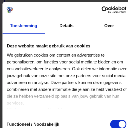
voelen.
Toestemming
Details
Over
Bestedingslocaties
Deze website maakt gebruik van cookies
We gebruiken cookies om content en advertenties te
personaliseren, om functies voor social media te bieden en om
ons websiteverkeer te analyseren. Ook delen we informatie over
Bikeplanet Haarlem
jouw gebruik van onze site met onze partners voor social media,
Gierstraat 40-44
adverteren en analyse. Deze partners kunnen deze gegevens
2011GE
Haarlem
combineren met andere informatie die je aan ze hebt verstrekt of
die ze hebben verzameld op basis van jouw gebruik van hun
services.
Veelgestelde Vragen
Klik
hier
voor ons cookiebeleid.
Toestemmingsselectie
Kan ik het saldo in delen besteden?
Functioneel / Noodzakelijk