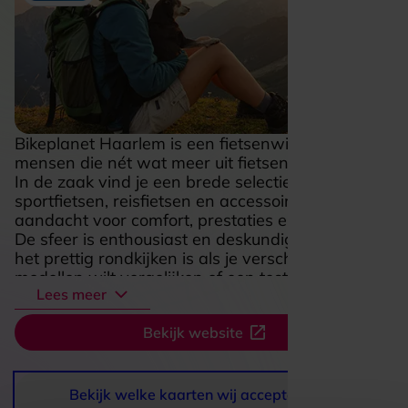
Bikeplanet Haarlem is een fietsenwinkel voor
mensen die nét wat meer uit fietsen willen halen.
In de zaak vind je een brede selectie van e-bikes,
sportfietsen, reisfietsen en accessoires, met volop
aandacht voor comfort, prestaties en rijplezier.
De sfeer is enthousiast en deskundig, waardoor
het prettig rondkijken is als je verschillende
modellen wilt vergelijken of een testrit wilt
Lees meer
maken. Ook voor onderhoud en reparaties zit je
hier goed, wat deze plek extra aantrekkelijk
Bekijk website
maakt als je zorgeloos wilt blijven fietsen. Of je nu
door de stad rijdt, langere tochten plant of
sportief de weg op wilt, Bikeplanet voelt als een
adres waar fietsliefhebbers zich direct thuis
Bekijk welke kaarten wij accepteren