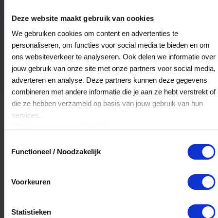
Bistronoom
Kruittorenweg 13
Deze website maakt gebruik van cookies
3441AV
Woerden
We gebruiken cookies om content en advertenties te
personaliseren, om functies voor social media te bieden en om
ons websiteverkeer te analyseren. Ook delen we informatie over
Veelgestelde Vragen
jouw gebruik van onze site met onze partners voor social media,
adverteren en analyse. Deze partners kunnen deze gegevens
Kan ik het saldo in delen besteden?
combineren met andere informatie die je aan ze hebt verstrekt of
die ze hebben verzameld op basis van jouw gebruik van hun
Ja, je mag het saldo van je VVV
services.
cadeaukaart in delen uitgeven.
Klik
hier
voor ons cookiebeleid.
Toestemmingsselectie
Functioneel / Noodzakelijk
Hoelang blijft mijn saldo geldig?
Het volledige saldo op de VVV cadeaukaart
Voorkeuren
is minimaal drie jaar geldig.
Statistieken