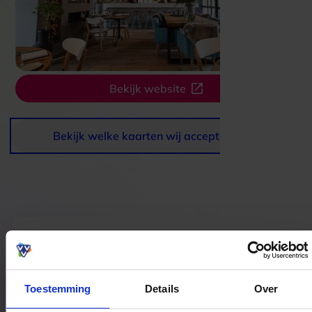
Bekijk website
Bekijk welke kaarten wij accepteren
Bestedingslocaties
Toestemming
Details
Over