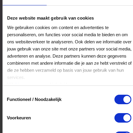
Bl. Kado-Boetiek De Orchidee
Deze website maakt gebruik van cookies
Piet Heinplein 10
We gebruiken cookies om content en advertenties te
2712KC
Zoetermeer
personaliseren, om functies voor social media te bieden en om
ons websiteverkeer te analyseren. Ook delen we informatie over
jouw gebruik van onze site met onze partners voor social media,
Veelgestelde Vragen
adverteren en analyse. Deze partners kunnen deze gegevens
combineren met andere informatie die je aan ze hebt verstrekt of
Hoelang blijft mijn saldo geldig?
die ze hebben verzameld op basis van jouw gebruik van hun
services.
Het volledige saldo op de VVV cadeaukaart
Klik
hier
voor ons cookiebeleid.
is minimaal drie jaar geldig.
Toestemmingsselectie
Functioneel / Noodzakelijk
Kan ik het saldo in delen besteden?
Voorkeuren
Ja, je mag het saldo van je VVV
cadeaukaart in delen uitgeven.