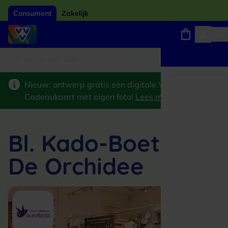
Consument
Zakelijk
card van het jaar 2026
Winkels, webshops en uitjes
Keuze uit 18.000 locaties
Nieuw: ontwerp gratis een digitale VVV
Cadeaukaart met eigen foto!
Lees meer
>
Bl. Kado-Boetiek
De Orchidee