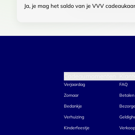
Ja, je mag het saldo van je VVV cadeaukaar
Cadeaumomenten
Klant
Verjaardag
FAQ
Zomaar
Betalen
Bedankje
Bezorg
Verhuizing
Geldigh
Kinderfeestje
Verkoo