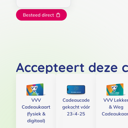
Besteed direct
Accepteert deze 
VVV
Cadeaucode
VVV Lekke
Cadeaukaart
gekocht vóór
& Weg
(fysiek &
23-4-25
Cadeaukaar
digitaal)