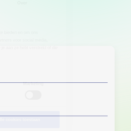
Over
 te bieden en om ons
rtners voor social media,
e aan ze hebt verstrekt of die
Marketing
lle cookies toestaan