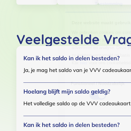
Toestemming
Deze website maakt gebruik
We gebruiken cookies om conten
Veelgestelde Vra
websiteverkeer te analyseren. 
adverteren en analyse. Deze pa
ze hebben verzameld op basis 
Kan ik het saldo in delen besteden?
Klik
hier
voor ons cookiebeleid
Ja, je mag het saldo van je VVV cadeaukaar
Toestemmingsselectie
Functioneel / Noodzakelijk
Hoelang blijft mijn saldo geldig?
Het volledige saldo op de VVV cadeaukaart i
Kan ik het saldo in delen besteden?