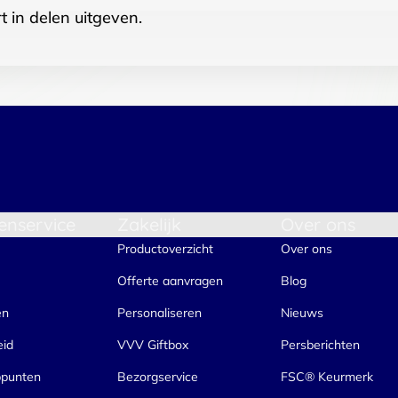
t in delen uitgeven.
enservice
Zakelijk
Over ons
Productoverzicht
Over ons
Offerte aanvragen
Blog
en
Personaliseren
Nieuws
eid
VVV Giftbox
Persberichten
ppunten
Bezorgservice
FSC® Keurmerk