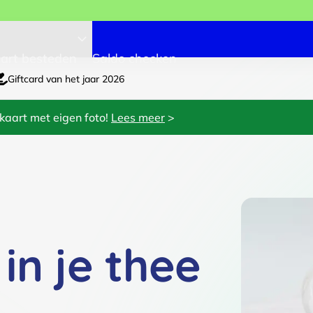
art besteden
Saldo checken
Giftcard van het jaar 2026
kaart met eigen foto!
Lees meer
>
in je thee