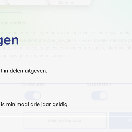
Details
 van cookies
t en advertenties te personaliseren, om functies voor social media
gen
Ook delen we informatie over jouw gebruik van onze site met onze pa
rtners kunnen deze gegevens combineren met andere informatie die j
van jouw gebruik van hun services.
.
t in delen uitgeven.
Voorkeuren
Statistieken
s minimaal drie jaar geldig.
Selectie toestaan
A