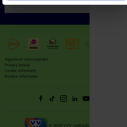
Zakelijk
Over ons
Algemene voorwaarden
Privacy beleid
Cookie informatie
Review informatie
© 2026 VVV cadeaukaarten