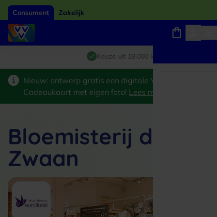
Consument
Zakelijk
Winkels, webshops en uitjes
Giftcard van het jaar 2026
Keuze uit 18.000 locaties
Nieuw: ontwerp gratis een digitale VVV
Cadeaukaart met eigen foto!
Lees meer
>
Bloemisterij de
Zwaan