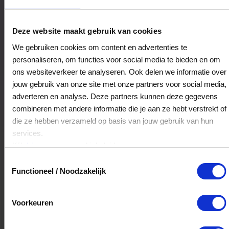
Bloemisterij de Zwaan
Deze website maakt gebruik van cookies
Oudedijk 2-b
We gebruiken cookies om content en advertenties te
5409AC
Odiliapeel
personaliseren, om functies voor social media te bieden en om
ons websiteverkeer te analyseren. Ook delen we informatie over
jouw gebruik van onze site met onze partners voor social media,
Veelgestelde Vragen
adverteren en analyse. Deze partners kunnen deze gegevens
combineren met andere informatie die je aan ze hebt verstrekt of
Kan ik het saldo in delen besteden?
die ze hebben verzameld op basis van jouw gebruik van hun
services.
Ja, je mag het saldo van je VVV
Klik
hier
voor ons cookiebeleid.
cadeaukaart in delen uitgeven.
Toestemmingsselectie
Functioneel / Noodzakelijk
Hoelang blijft mijn saldo geldig?
Voorkeuren
Het volledige saldo op de VVV cadeaukaart
is minimaal drie jaar geldig.