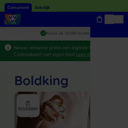
Consument
Zakelijk
Winkels, webshops en uitjes
Giftcard van het jaar 2026
Keuze uit 18.000 locaties
Nieuw: ontwerp gratis een digitale VVV
Cadeaukaart met eigen foto!
Lees meer
>
Boldking