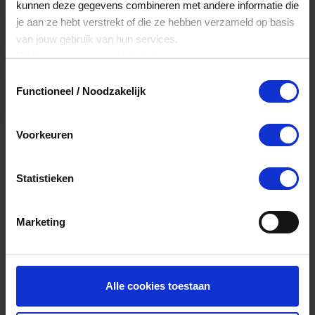
kunnen deze gegevens combineren met andere informatie die
je aan ze hebt verstrekt of die ze hebben verzameld op basis
Kan ik het saldo in delen besteden?
van jouw gebruik van hun services.
Klik
hier
voor ons cookiebeleid.
Ja, je mag het saldo van je VVV
Toestemmingsselectie
cadeaukaart in delen uitgeven.
Functioneel / Noodzakelijk
Kan ik het saldo in delen besteden?
Voorkeuren
Ja, je mag het saldo van je VVV
cadeaukaart in delen uitgeven.
Statistieken
Marketing
Alle cookies toestaan