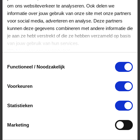
Veelgestelde Vragen
om ons websiteverkeer te analyseren. Ook delen we
informatie over jouw gebruik van onze site met onze partners
voor social media, adverteren en analyse. Deze partners
Hoelang blijft mijn saldo geldig?
kunnen deze gegevens combineren met andere informatie die
je aan ze hebt verstrekt of die ze hebben verzameld op basis
Het volledige saldo op de VVV cadeaukaart
van jouw gebruik van hun services.
is minimaal drie jaar geldig.
Klik
hier
voor ons cookiebeleid.
Toestemmingsselectie
Functioneel / Noodzakelijk
Kan ik het saldo in delen besteden?
Ja, je mag het saldo van je VVV
Voorkeuren
cadeaukaart in delen uitgeven.
Statistieken
Kan ik het saldo in delen besteden?
Ja, je mag het saldo van je VVV
Marketing
cadeaukaart in delen uitgeven.