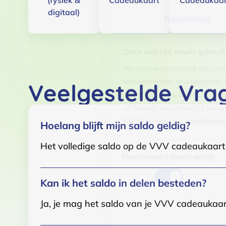
(fysiek &
Cadeaukaart
Cadeaukaar
digitaal)
Toestemming
Deze website maakt gebruik
We gebruiken cookies om conten
websiteverkeer te analyseren. 
Veelgestelde Vra
adverteren en analyse. Deze pa
ze hebben verzameld op basis 
Klik
hier
voor ons cookiebeleid
Hoelang blijft mijn saldo geldig?
Het volledige saldo op de VVV cadeaukaart i
Toestemmingsselectie
Functioneel / Noodzakelijk
Kan ik het saldo in delen besteden?
Ja, je mag het saldo van je VVV cadeaukaar