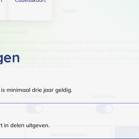
t
Cadeaukaart
Details
 van cookies
t en advertenties te personaliseren, om functies voor social media
Ook delen we informatie over jouw gebruik van onze site met onze pa
gen
rtners kunnen deze gegevens combineren met andere informatie die j
van jouw gebruik van hun services.
.
s minimaal drie jaar geldig.
Voorkeuren
Statistieken
t in delen uitgeven.
Selectie toestaan
A