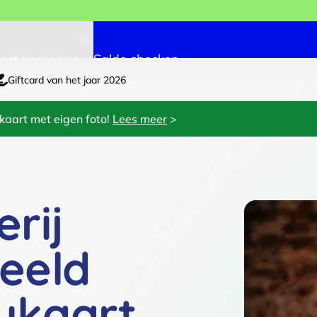
art besteden
Saldo checken
Giftcard van het jaar 2026
kaart met eigen foto!
Lees meer
>
rij
eeld
ukaart