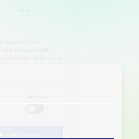
Over
 te bieden en om ons
rtners voor social media,
e aan ze hebt verstrekt of die
Marketing
lle cookies toestaan