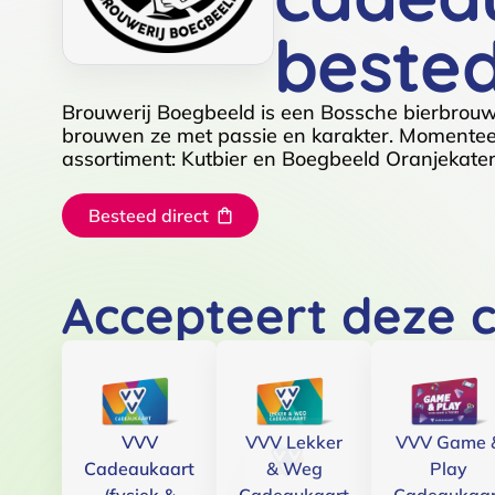
beste
Brouwerij Boegbeeld is een Bossche bierbrouwe
brouwen ze met passie en karakter. Momenteel
assortiment: Kutbier en Boegbeeld Oranjekater
Besteed direct
Accepteert deze 
VVV
VVV Lekker
VVV Game 
Cadeaukaart
& Weg
Play