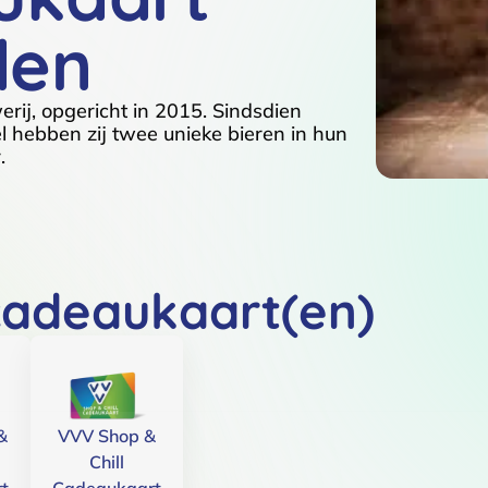
den
rij, opgericht in 2015. Sindsdien
 hebben zij twee unieke bieren in hun
.
cadeaukaart(en)
&
VVV Shop &
Chill