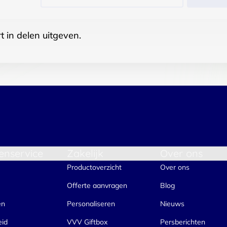
t in delen uitgeven.
enservice
Zakelijk
Over ons
Productoverzicht
Over ons
Offerte aanvragen
Blog
en
Personaliseren
Nieuws
eid
VVV Giftbox
Persberichten