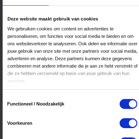
Brouwhotel Parkzicht
Deze website maakt gebruik van cookies
Museumplein 3
We gebruiken cookies om content en advertenties te
9641AD
Veendam
personaliseren, om functies voor social media te bieden en om
ons websiteverkeer te analyseren. Ook delen we informatie over
jouw gebruik van onze site met onze partners voor social media,
Veelgestelde Vragen
adverteren en analyse. Deze partners kunnen deze gegevens
combineren met andere informatie die je aan ze hebt verstrekt of
Kan ik het saldo in delen besteden?
die ze hebben verzameld op basis van jouw gebruik van hun
services.
Ja, je mag het saldo van je VVV
Klik
hier
voor ons cookiebeleid.
cadeaukaart in delen uitgeven.
Toestemmingsselectie
Functioneel / Noodzakelijk
Hoelang blijft mijn saldo geldig?
Voorkeuren
Het volledige saldo op de VVV cadeaukaart
is minimaal drie jaar geldig.