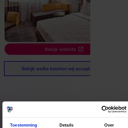
Bekijk website
Bekijk welke kaarten wij accepteren
Bestedingslocaties
Toestemming
Details
Over