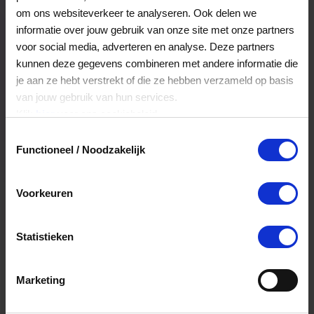
Veelgestelde Vragen
om ons websiteverkeer te analyseren. Ook delen we
informatie over jouw gebruik van onze site met onze partners
voor social media, adverteren en analyse. Deze partners
Hoelang blijft mijn saldo geldig?
kunnen deze gegevens combineren met andere informatie die
je aan ze hebt verstrekt of die ze hebben verzameld op basis
Het volledige saldo op de VVV cadeaukaart
van jouw gebruik van hun services.
is minimaal drie jaar geldig.
Klik
hier
voor ons cookiebeleid.
Toestemmingsselectie
Functioneel / Noodzakelijk
Kan ik het saldo in delen besteden?
Ja, je mag het saldo van je VVV
Voorkeuren
cadeaukaart in delen uitgeven.
Statistieken
Kan ik het saldo in delen besteden?
Ja, je mag het saldo van je VVV
Marketing
cadeaukaart in delen uitgeven.