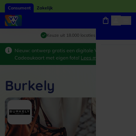
Consument
Zakelijk
Winkels, webshops en uitjes
Giftcard van het jaar 2026
Keuze uit 18.000 locaties
Nieuw: ontwerp gratis een digitale VVV
Cadeaukaart met eigen foto!
Lees meer
>
Burkely