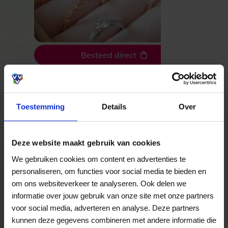
Besteed direct
Bekijk welke kaarten wij accepteren
Toestemming
Details
Over
Veelgestelde Vragen
Deze website maakt gebruik van cookies
We gebruiken cookies om content en advertenties te
Kan ik het saldo in delen besteden?
personaliseren, om functies voor social media te bieden en
Ja, je mag het saldo van je VVV
om ons websiteverkeer te analyseren. Ook delen we
cadeaukaart in delen uitgeven.
informatie over jouw gebruik van onze site met onze partners
voor social media, adverteren en analyse. Deze partners
kunnen deze gegevens combineren met andere informatie die