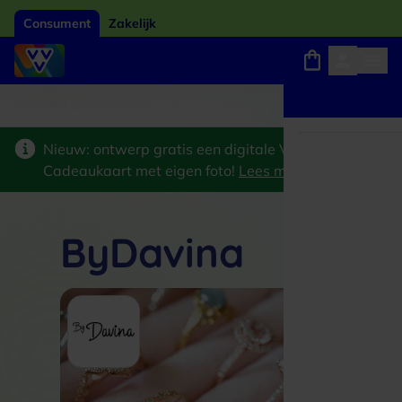
Consument
Zakelijk
ard van het jaar 2026
Winkels, webshops en uitjes
Keuze uit 18.000 locaties
Nieuw: ontwerp gratis een digitale VVV
Cadeaukaart met eigen foto!
Lees meer
>
ByDavina