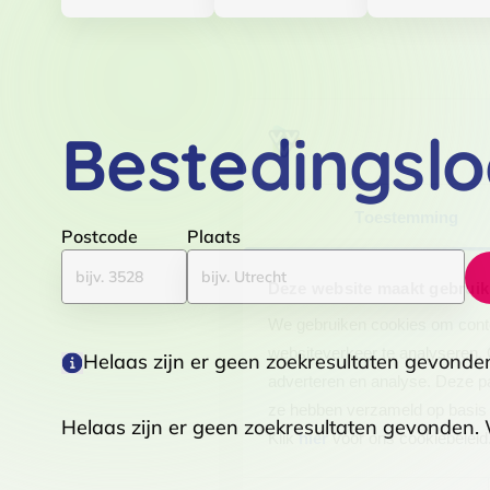
Bestedingslo
Toestemming
Postcode
Plaats
Deze website maakt gebruik
We gebruiken cookies om conten
websiteverkeer te analyseren. 
Helaas zijn er geen zoekresultaten gevonden.
adverteren en analyse. Deze pa
ze hebben verzameld op basis 
Helaas zijn er geen zoekresultaten gevonden. W
Klik
hier
voor ons cookiebeleid
Toestemmingsselectie