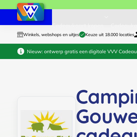
Cadeaukaart kopen
Cadeauka
Winkels, webshops en uitjes
Keuze uit 18.000 locaties
Nieuw: ontwerp gratis een digitale VVV Cadeau
Campi
Gouwe
cadea