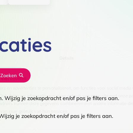
caties
Details
Zoeken
 van cookies
t en advertenties te personaliseren, om functies voor social media
Ook delen we informatie over jouw gebruik van onze site met onze pa
 Wijzig je zoekopdracht en/of pas je filters aan.
rtners kunnen deze gegevens combineren met andere informatie die j
van jouw gebruik van hun services.
ijzig je zoekopdracht en/of pas je filters aan.
.