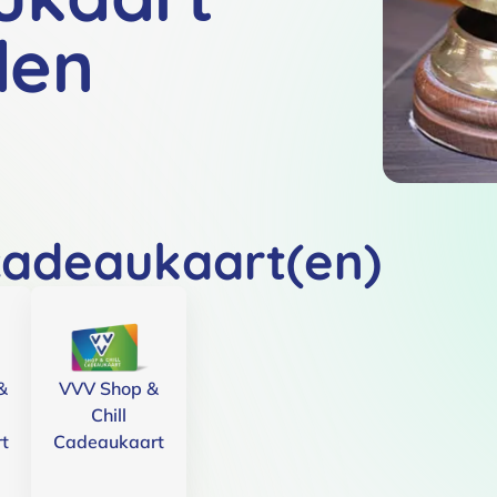
den
cadeaukaart(en)
&
VVV Shop &
Chill
t
Cadeaukaart