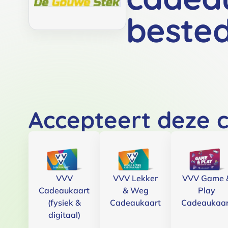
beste
Accepteert deze 
VVV
VVV Lekker
VVV Game 
Cadeaukaart
& Weg
Play
(fysiek &
Cadeaukaart
Cadeaukaar
digitaal)