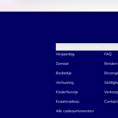
Cadeaumomenten
Klant
Verjaardag
FAQ
Zomaar
Betalen
Bedankje
Bezorg
Verhuizing
Geldigh
Kinderfeestje
Verkoo
Kraamcadeau
Contact
Alle cadeaumomenten