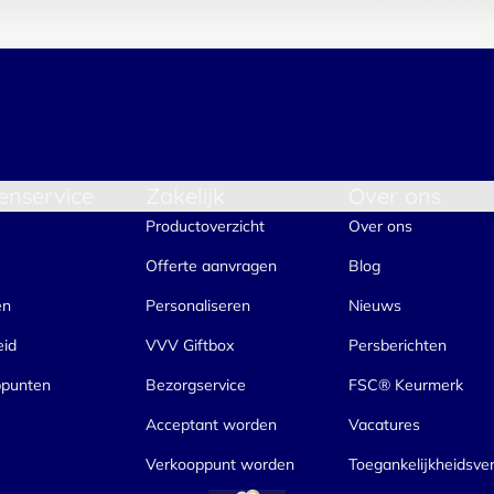
enservice
Zakelijk
Over ons
Productoverzicht
Over ons
Offerte aanvragen
Blog
en
Personaliseren
Nieuws
eid
VVV Giftbox
Persberichten
ppunten
Bezorgservice
FSC® Keurmerk
Acceptant worden
Vacatures
Verkooppunt worden
Toegankelijkheidsver