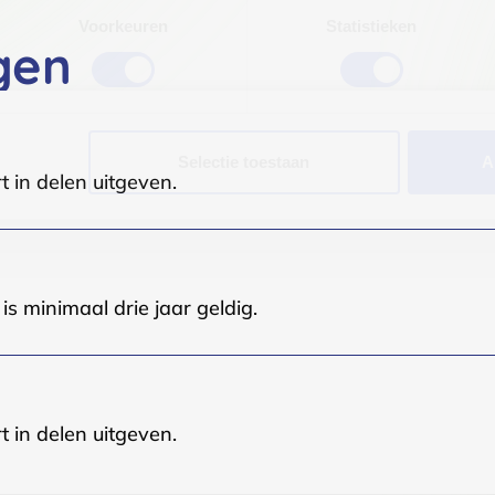
Voorkeuren
Statistieken
gen
Selectie toestaan
A
t in delen uitgeven.
s minimaal drie jaar geldig.
t in delen uitgeven.