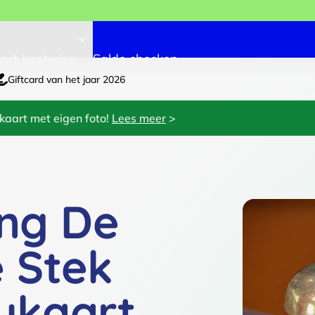
art besteden
Saldo checken
Giftcard van het jaar 2026
kaart met eigen foto!
Lees meer
>
ng De
 Stek
ukaart