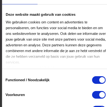
Care Drogisterijen BV
Deze website maakt gebruik van cookies
Diemerplein 48
We gebruiken cookies om content en advertenties te
1111JD
Diemen
personaliseren, om functies voor social media te bieden en om
ons websiteverkeer te analyseren. Ook delen we informatie over
jouw gebruik van onze site met onze partners voor social media,
Veelgestelde Vragen
adverteren en analyse. Deze partners kunnen deze gegevens
combineren met andere informatie die je aan ze hebt verstrekt of
Hoelang blijft mijn saldo geldig?
die ze hebben verzameld op basis van jouw gebruik van hun
services.
Het volledige saldo op de VVV cadeaukaart
Klik
hier
voor ons cookiebeleid.
is minimaal drie jaar geldig.
Toestemmingsselectie
Functioneel / Noodzakelijk
Kan ik het saldo in delen besteden?
Voorkeuren
Ja, je mag het saldo van je VVV
cadeaukaart in delen uitgeven.