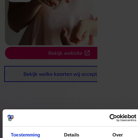
Bekijk website
Bekijk welke kaarten wij accepteren
Bestedingslocaties
Toestemming
Details
Over