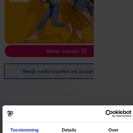
Bekijk website
Bekijk welke kaarten wij accepteren
Bestedingslocaties
Toestemming
Details
Over