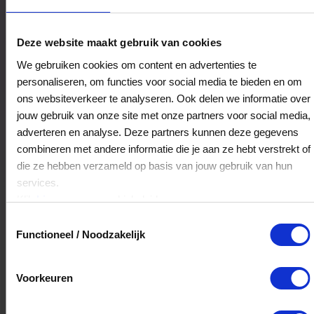
Chase Concept Store
Deze website maakt gebruik van cookies
Deltapromenade 305
We gebruiken cookies om content en advertenties te
2554BX
's-Gravenhage
personaliseren, om functies voor social media te bieden en om
ons websiteverkeer te analyseren. Ook delen we informatie over
jouw gebruik van onze site met onze partners voor social media,
Veelgestelde Vragen
adverteren en analyse. Deze partners kunnen deze gegevens
combineren met andere informatie die je aan ze hebt verstrekt of
Kan ik het saldo in delen besteden?
die ze hebben verzameld op basis van jouw gebruik van hun
services.
Ja, je mag het saldo van je VVV
Klik
hier
voor ons cookiebeleid.
cadeaukaart in delen uitgeven.
Toestemmingsselectie
Functioneel / Noodzakelijk
Hoelang blijft mijn saldo geldig?
Voorkeuren
Het volledige saldo op de VVV cadeaukaart
is minimaal drie jaar geldig.