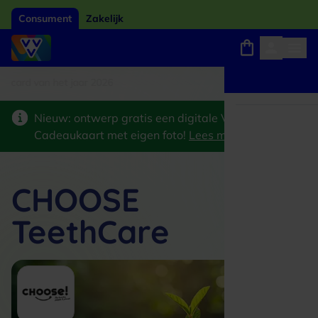
Consument
Zakelijk
card van het jaar 2026
Winkels, webshops en uitjes
Keuze uit 18.000 locaties
Nieuw: ontwerp gratis een digitale VVV
Cadeaukaart met eigen foto!
Lees meer
>
CHOOSE
TeethCare