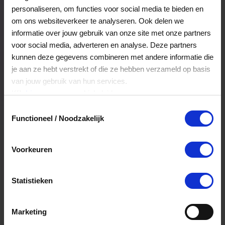
frisse uitstraling, praktische producten en een
personaliseren, om functies voor social media te bieden en
duidelijke focus op een blije glimlach én een
om ons websiteverkeer te analyseren. Ook delen we
lichtere impact op de planeet.
Veelgestelde Vragen
informatie over jouw gebruik van onze site met onze partners
voor social media, adverteren en analyse. Deze partners
kunnen deze gegevens combineren met andere informatie die
Hoelang blijft mijn saldo geldig?
je aan ze hebt verstrekt of die ze hebben verzameld op basis
van jouw gebruik van hun services.
Het volledige saldo op de VVV cadeaukaart
Klik
hier
voor ons cookiebeleid.
is minimaal drie jaar geldig.
Toestemmingsselectie
Functioneel / Noodzakelijk
Kan ik het saldo in delen besteden?
Voorkeuren
Ja, je mag het saldo van je VVV
cadeaukaart in delen uitgeven.
Statistieken
Kan ik het saldo in delen besteden?
Marketing
Ja, je mag het saldo van je VVV