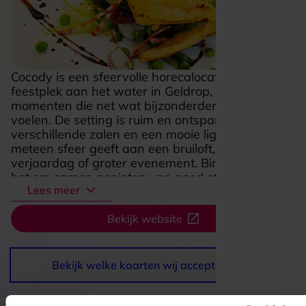
Cocody is een sfeervolle horecalocatie en
feestplek aan het water in Geldrop, gemaakt voor
momenten die net wat bijzonderder mogen
voelen. De setting is ruim en ontspannen, met
verschillende zalen en een mooie ligging die
meteen sfeer geeft aan een bruiloft, familiefeest,
verjaardag of groter evenement. Binnen draait
het om samen genieten van goed eten, een
Lees meer
verzorgde ontvangst en een gezellige ambiance
die makkelijk meebeweegt met de gelegenheid.
Bekijk website
Van een uitgebreid diner tot een borrel of
feestavond, alles voelt hier warm, levendig en
feestelijk. Juist die combinatie van ruimte,
gastvrijheid en een aantrekkelijke locatie maakt
Bekijk welke kaarten wij accepteren
Cocody tot een plek waar je graag binnenstapt
en waar een gewone bijeenkomst al snel iets