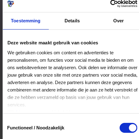
speciaals krijgt.
Toestemming
Details
Over
Bestedingslocaties
Deze website maakt gebruik van cookies
We gebruiken cookies om content en advertenties te
personaliseren, om functies voor social media te bieden en om
Cocody
ons websiteverkeer te analyseren. Ook delen we informatie over
Zwembadweg 15
jouw gebruik van onze site met onze partners voor social media,
5663PL
Geldrop
adverteren en analyse. Deze partners kunnen deze gegevens
combineren met andere informatie die je aan ze hebt verstrekt of
die ze hebben verzameld op basis van jouw gebruik van hun
Veelgestelde Vragen
services.
Klik
hier
voor ons cookiebeleid.
Kan ik het saldo in delen besteden?
Toestemmingsselectie
Functioneel / Noodzakelijk
Ja, je mag het saldo van je VVV
cadeaukaart in delen uitgeven.