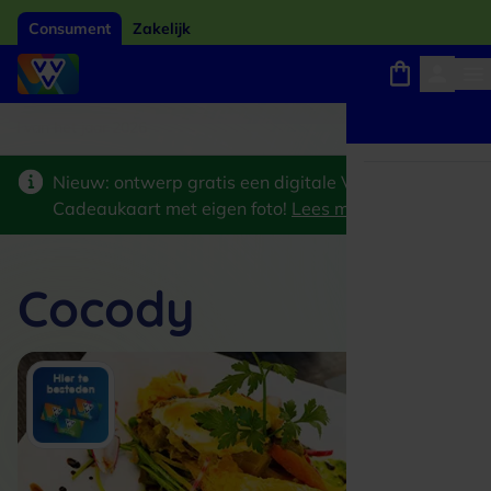
Consument
Zakelijk
Winkels, webshops en uitjes
Giftcard van het jaar 2026
Keuze uit 18.000 lo
Nieuw: ontwerp gratis een digitale VVV
Cadeaukaart met eigen foto!
Lees meer
>
Cocody