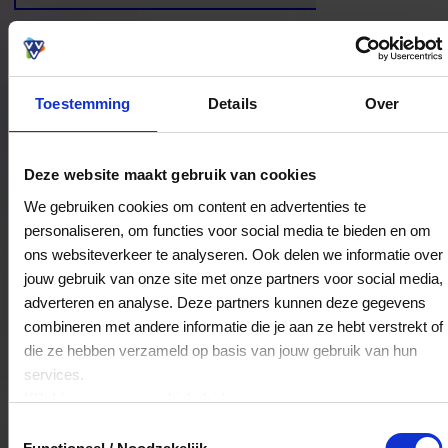
Toestemming
Details
Over
Bestedingslocaties
Deze website maakt gebruik van cookies
We gebruiken cookies om content en advertenties te
personaliseren, om functies voor social media te bieden en om
Culinaire bistro Marijke Muoi Wine &
ons websiteverkeer te analyseren. Ook delen we informatie over
Dine
jouw gebruik van onze site met onze partners voor social media,
Koningin Julianaweg 98
adverteren en analyse. Deze partners kunnen deze gegevens
combineren met andere informatie die je aan ze hebt verstrekt of
8453WH
Oranjewoud
die ze hebben verzameld op basis van jouw gebruik van hun
services.
Veelgestelde Vragen
Klik
hier
voor ons cookiebeleid.
Toestemmingsselectie