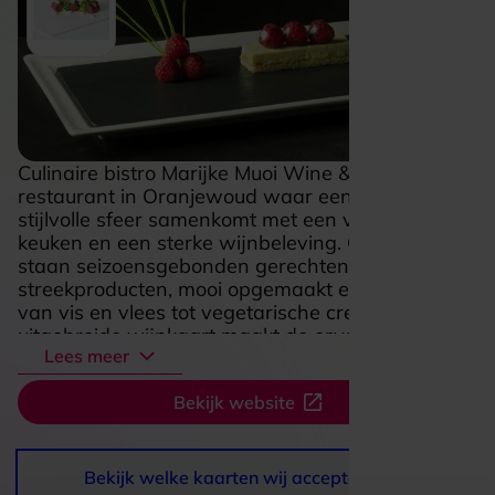
Culinaire bistro Marijke Muoi Wine & Dine is een
restaurant in Oranjewoud waar een warme,
stijlvolle sfeer samenkomt met een verfijnde
keuken en een sterke wijnbeleving. Op het menu
staan seizoensgebonden gerechten met
streekproducten, mooi opgemaakt en vol smaak,
van vis en vlees tot vegetarische creaties. De
uitgebreide wijnkaart maakt de ervaring extra
Lees meer
aantrekkelijk, met veel wijnen die ook per glas
worden geschonken en zorgvuldig aansluiten op
Bekijk website
de gerechten. De setting voelt eigentijds en
gezellig aan, waardoor dit een fijne plek is voor
een ontspannen lunch op zondag, een uitgebreid
diner of een avond culinair genieten in het groen.
Bekijk welke kaarten wij accepteren