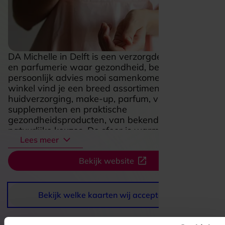
DA Michelle in Delft is een verzorgde drogisterij
en parfumerie waar gezondheid, beauty en
persoonlijk advies mooi samenkomen. In de
winkel vind je een breed assortiment met
huidverzorging, make-up, parfum, vitamines,
supplementen en praktische
gezondheidsproducten, van bekende merken tot
natuurlijke keuzes. De sfeer is warm en
Lees meer
vertrouwd, waardoor je prettig rondkijkt en
gemakkelijk iets ontdekt dat bij je past. Wat deze
Bekijk website
zaak extra fijn maakt, is de aandacht voor advies
op maat, of je nu een goede crème zoekt, een
nieuw geurtje wilt proberen of bewust met
gezondheid bezig bent. DA Michelle voelt als een
Bekijk welke kaarten wij accepteren
toegankelijke buurtwinkel met nét wat meer
kennis, service en zorg, waardoor een snelle