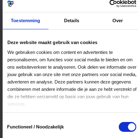
boodschap al snel een bezoek wordt waar je met
een goed gevoel de deur uitgaat.
Toestemming
Details
Over
Bestedingslocaties
Deze website maakt gebruik van cookies
We gebruiken cookies om content en advertenties te
personaliseren, om functies voor social media te bieden en om
DA Michelle
ons websiteverkeer te analyseren. Ook delen we informatie over
Troelstralaan 17
jouw gebruik van onze site met onze partners voor social media,
2624ET
Delft
adverteren en analyse. Deze partners kunnen deze gegevens
combineren met andere informatie die je aan ze hebt verstrekt of
die ze hebben verzameld op basis van jouw gebruik van hun
Veelgestelde Vragen
services.
Klik
hier
voor ons cookiebeleid.
Hoelang blijft mijn saldo geldig?
Toestemmingsselectie
Functioneel / Noodzakelijk
Het volledige saldo op de VVV cadeaukaart
is minimaal drie jaar geldig.