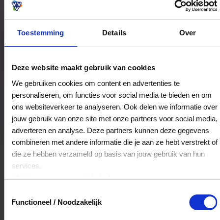
Toestemming
Details
Over
Bestedingslocaties
Deze website maakt gebruik van cookies
We gebruiken cookies om content en advertenties te
personaliseren, om functies voor social media te bieden en om
De Bondj
ons websiteverkeer te analyseren. Ook delen we informatie over
Baarskampstraat 4
jouw gebruik van onze site met onze partners voor social media,
5995AV
Kessel
adverteren en analyse. Deze partners kunnen deze gegevens
combineren met andere informatie die je aan ze hebt verstrekt of
die ze hebben verzameld op basis van jouw gebruik van hun
Veelgestelde Vragen
services.
Klik
hier
voor ons cookiebeleid.
Hoelang blijft mijn saldo geldig?
Toestemmingsselectie
Functioneel / Noodzakelijk
Het volledige saldo op de VVV cadeaukaart
is minimaal drie jaar geldig.