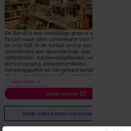
De Bondj is een veelzijdige groene vakwinkel in
Kessel waar alles samenkomt voor huis, tuin, dier
en vrije tijd. In de winkel vind je een breed
assortiment aan gereedschap, doe-het-
zelfartikelen, tuinbenodigdheden, verf,
dierverzorging, paardenartikelen,
campingspullen en hengelsportproducten. Juist
die mix maakt deze plek aantrekkelijk: je loopt er
Lees meer
net zo makkelijk binnen voor een praktische klus
als voor voeding en accessoires voor je dier of
Bekijk website
handige spullen voor buiten. De Bondj voelt als
een winkel waar vakkennis en een verrassend
compleet aanbod zorgen voor een prettige, no-
nonsense winkelervaring.
Bekijk welke kaarten wij accepteren