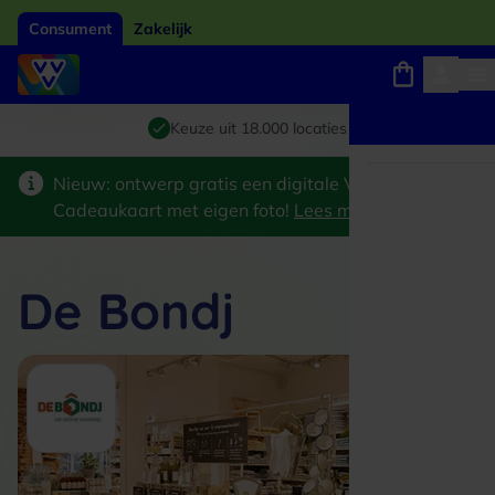
Consument
Zakelijk
Winkels, webshops en uitjes
Giftcard van het jaar 2026
Keuze uit 18.000 locaties
Nieuw: ontwerp gratis een digitale VVV
Cadeaukaart met eigen foto!
Lees meer
>
De Bondj