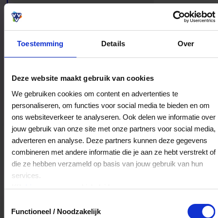
ook even echt de tijd voor jezelf neemt.
Toestemming
Details
Over
Bestedingslocaties
Deze website maakt gebruik van cookies
We gebruiken cookies om content en advertenties te
personaliseren, om functies voor social media te bieden en om
ons websiteverkeer te analyseren. Ook delen we informatie over
De Kapper Spakenburg
jouw gebruik van onze site met onze partners voor social media,
Turfwal 10-Bgg
adverteren en analyse. Deze partners kunnen deze gegevens
3751AP
Bunschoten-Spakenburg
combineren met andere informatie die je aan ze hebt verstrekt of
die ze hebben verzameld op basis van jouw gebruik van hun
services.
Veelgestelde Vragen
Klik
hier
voor ons cookiebeleid.
Toestemmingsselectie
Kan ik het saldo in delen besteden?
Functioneel / Noodzakelijk