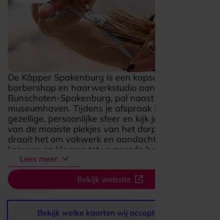
De Kâpper Spakenburg is een kapsalon met
barbershop en haarwerkstudio aan de Turfwal in
Bunschoten-Spakenburg, pal naast de
museumhaven. Tijdens je afspraak hangt er een
gezellige, persoonlijke sfeer en kijk je uit op een
van de mooiste plekjes van het dorp. Binnen
draait het om vakwerk en aandacht, van strak
knippen en kleuren tot verzorgde baard- en
Lees meer
scheerbehandelingen. Ook voor haarwerken,
pruiken en hulp bij hoofdhuid- of haarproblemen
Bekijk website
ben je hier in deskundige handen. Juist die
combinatie van salongevoel, gespecialiseerde
verzorging en de fijne locatie maakt dit een plek
waar je niet alleen frisser naar buiten stapt, maar
Bekijk welke kaarten wij accepteren