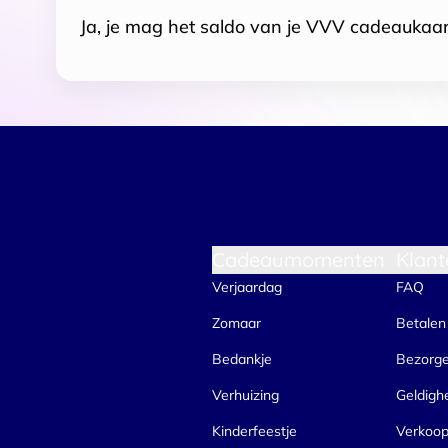
Ja, je mag het saldo van je VVV cadeaukaar
Cadeaumomenten
Klant
Verjaardag
FAQ
Zomaar
Betalen
Bedankje
Bezorg
Verhuizing
Geldigh
Kinderfeestje
Verkoo