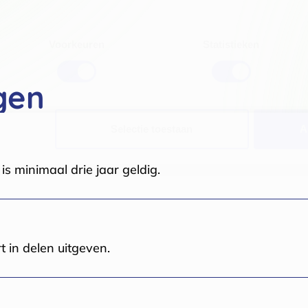
Voorkeuren
Statistieken
gen
Selectie toestaan
A
s minimaal drie jaar geldig.
t in delen uitgeven.