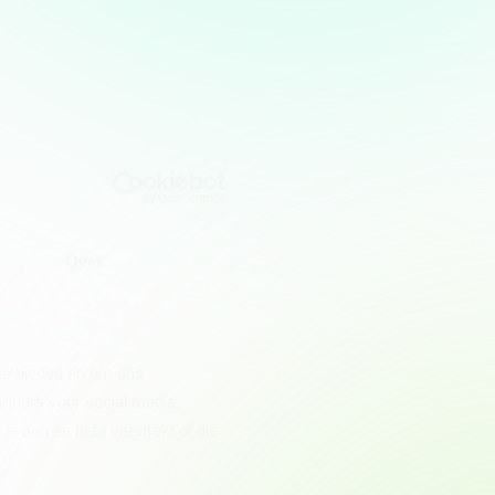
Over
 te bieden en om ons
rtners voor social media,
e aan ze hebt verstrekt of die