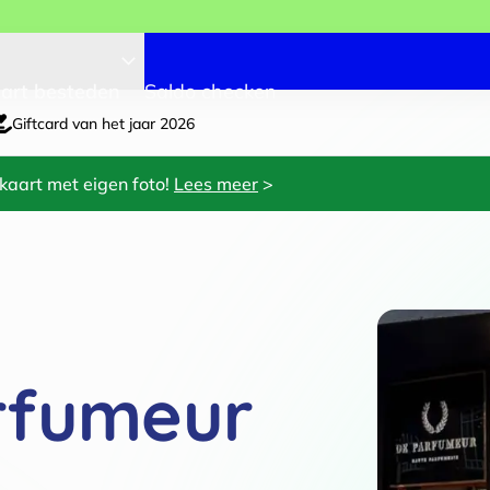
art besteden
Saldo checken
Giftcard van het jaar 2026
kaart met eigen foto!
Lees meer
>
rfumeur