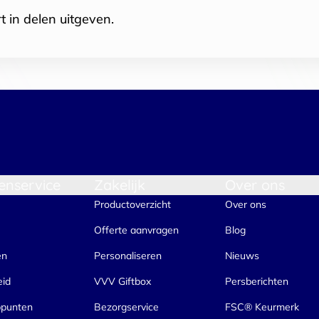
t in delen uitgeven.
enservice
Zakelijk
Over ons
Productoverzicht
Over ons
Offerte aanvragen
Blog
en
Personaliseren
Nieuws
eid
VVV Giftbox
Persberichten
ppunten
Bezorgservice
FSC® Keurmerk