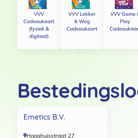
VVV
VVV Lekker
VVV Game 
Cadeaukaart
& Weg
Play
(fysiek &
Cadeaukaart
Cadeaukaar
digitaal)
Toestemming
Bestedingslo
Deze website maakt gebruik
We gebruiken cookies om conten
websiteverkeer te analyseren. 
Emetics B.V.
adverteren en analyse. Deze pa
ze hebben verzameld op basis 
Hooghuisstraat 27
Klik
hier
voor ons cookiebeleid