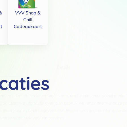
&
VVV Shop &
Chill
t
Cadeaukaart
Details
caties
 van cookies
t en advertenties te personaliseren, om functies voor social media
Ook delen we informatie over jouw gebruik van onze site met onze pa
rtners kunnen deze gegevens combineren met andere informatie die j
van jouw gebruik van hun services.
.