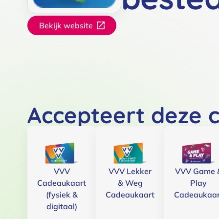
Bekijk website
Accepteert deze 
VVV
VVV Lekker
VVV Game 
Cadeaukaart
& Weg
Play
(fysiek &
Cadeaukaart
Cadeaukaar
digitaal)