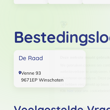
Bestedingslo
Toestemming
De Raad
Deze website maakt gebruik
We gebruiken cookies om conten
websiteverkeer te analyseren. 
Venne 93
adverteren en analyse. Deze pa
9671EP
Winschoten
ze hebben verzameld op basis 
Klik
hier
voor ons cookiebeleid
Toestemmingsselectie
Veelgestelde Vra
Functioneel / Noodzakelijk