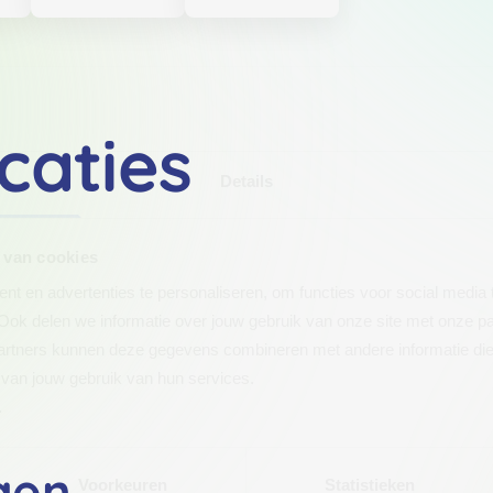
caties
Details
 van cookies
t en advertenties te personaliseren, om functies voor social media
Ook delen we informatie over jouw gebruik van onze site met onze pa
rtners kunnen deze gegevens combineren met andere informatie die j
van jouw gebruik van hun services.
.
gen
Voorkeuren
Statistieken