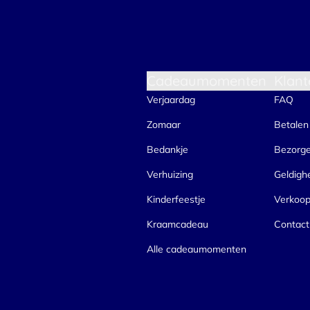
Cadeaumomenten
Klant
Verjaardag
FAQ
Zomaar
Betalen
Bedankje
Bezorg
Verhuizing
Geldigh
Kinderfeestje
Verkoo
Kraamcadeau
Contact
Alle cadeaumomenten