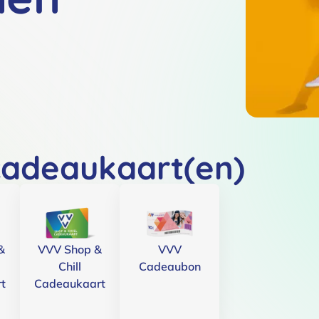
cadeaukaart(en)
&
VVV Shop &
VVV
Chill
Cadeaubon
t
Cadeaukaart