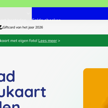
art besteden
Saldo checken
Giftcard van het jaar 2026
kaart met eigen foto!
Lees meer
>
ad
ukaart
den