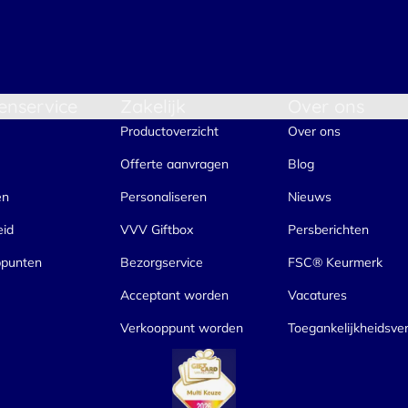
enservice
Zakelijk
Over ons
Productoverzicht
Over ons
Offerte aanvragen
Blog
en
Personaliseren
Nieuws
eid
VVV Giftbox
Persberichten
ppunten
Bezorgservice
FSC® Keurmerk
Acceptant worden
Vacatures
Verkooppunt worden
Toegankelijkheidsver