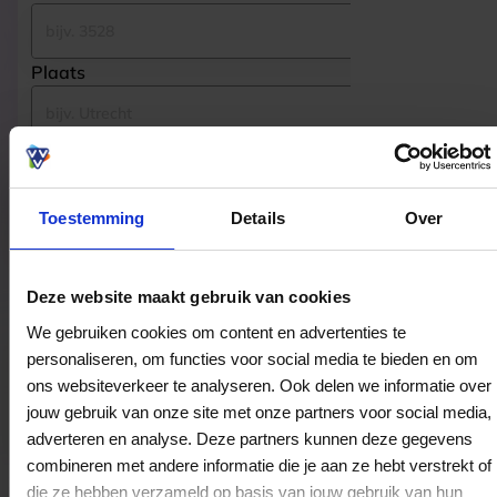
Plaats
Zoeken
Toestemming
Details
Over
Gevonden bestedingslocaties
Deze website maakt gebruik van cookies
We gebruiken cookies om content en advertenties te
De Ridderhof
personaliseren, om functies voor social media te bieden en om
Ridderhof 28-29
ons websiteverkeer te analyseren. Ook delen we informatie over
jouw gebruik van onze site met onze partners voor social media,
2981ET
Ridderkerk
adverteren en analyse. Deze partners kunnen deze gegevens
combineren met andere informatie die je aan ze hebt verstrekt of
die ze hebben verzameld op basis van jouw gebruik van hun