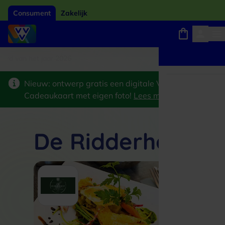
Consument
Zakelijk
ard van het jaar 2026
Winkels, webshops en uitjes
Keuze uit 18.000 locaties
Nieuw: ontwerp gratis een digitale VVV
Cadeaukaart met eigen foto!
Lees meer
>
De Ridderhof