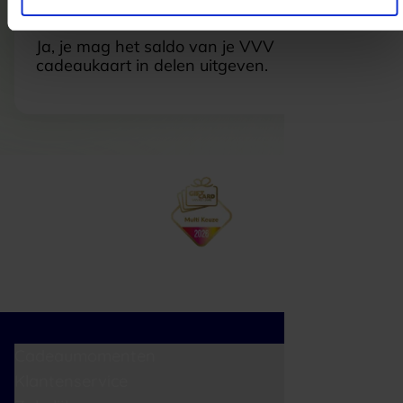
Kan ik het saldo in delen besteden?
Ja, je mag het saldo van je VVV
cadeaukaart in delen uitgeven.
Cadeaumomenten
Klantenservice