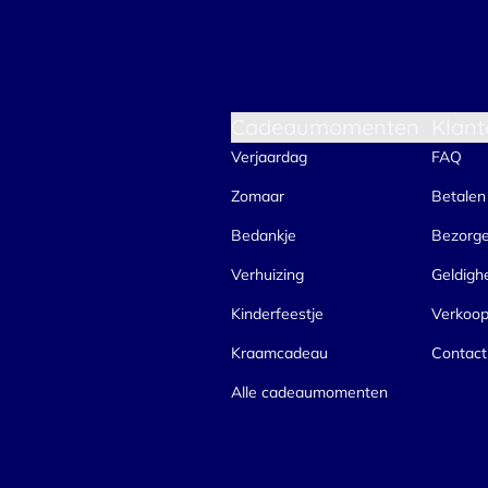
Cadeaumomenten
Klant
Verjaardag
FAQ
Zomaar
Betalen
Bedankje
Bezorg
Verhuizing
Geldigh
Kinderfeestje
Verkoo
Kraamcadeau
Contact
Alle cadeaumomenten