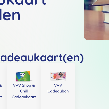
den
cadeaukaart(en)
&
VVV Shop &
VVV
Chill
Cadeaubon
t
Cadeaukaart