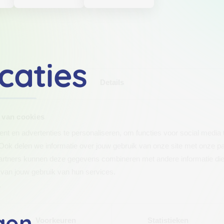
caties
Details
 van cookies
t en advertenties te personaliseren, om functies voor social media
Ook delen we informatie over jouw gebruik van onze site met onze pa
rtners kunnen deze gegevens combineren met andere informatie die j
van jouw gebruik van hun services.
.
gen
Voorkeuren
Statistieken