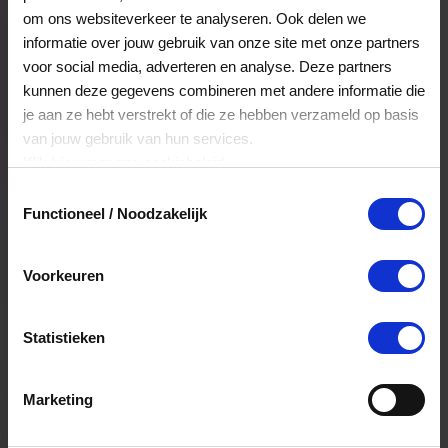
Veelgestelde Vragen
om ons websiteverkeer te analyseren. Ook delen we
informatie over jouw gebruik van onze site met onze partners
voor social media, adverteren en analyse. Deze partners
Kan ik het saldo in delen besteden?
kunnen deze gegevens combineren met andere informatie die
je aan ze hebt verstrekt of die ze hebben verzameld op basis
Ja, je mag het saldo van je VVV
van jouw gebruik van hun services.
cadeaukaart in delen uitgeven.
Klik
hier
voor ons cookiebeleid.
Toestemmingsselectie
Functioneel / Noodzakelijk
Hoelang blijft mijn saldo geldig?
Het volledige saldo op de VVV cadeaukaart
Voorkeuren
is minimaal drie jaar geldig.
Statistieken
Kan ik het saldo in delen besteden?
Ja, je mag het saldo van je VVV
Marketing
cadeaukaart in delen uitgeven.