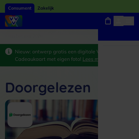
Consument
Zakelijk
ard van het jaar 2026
Winkels, webshops en uitjes
Keuze uit 18.000 locaties
Nieuw: ontwerp gratis een digitale VVV
Cadeaukaart met eigen foto!
Lees meer
>
Doorgelezen