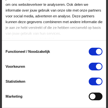
Veelgestelde Vragen
om ons websiteverkeer te analyseren. Ook delen we
informatie over jouw gebruik van onze site met onze partners
voor social media, adverteren en analyse. Deze partners
Hoelang blijft mijn saldo geldig?
kunnen deze gegevens combineren met andere informatie die
je aan ze hebt verstrekt of die ze hebben verzameld op basis
Het volledige saldo op de VVV cadeaukaart
van jouw gebruik van hun services.
is minimaal drie jaar geldig.
Klik
hier
voor ons cookiebeleid.
Toestemmingsselectie
Functioneel / Noodzakelijk
Kan ik het saldo in delen besteden?
Ja, je mag het saldo van je VVV
Voorkeuren
cadeaukaart in delen uitgeven.
Statistieken
Kan ik het saldo in delen besteden?
Ja, je mag het saldo van je VVV
Marketing
cadeaukaart in delen uitgeven.