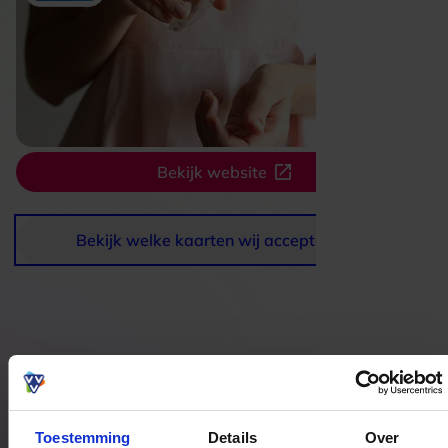
Bekijk website
Bekijk welke kaarten wij accepteren
Bestedingslocaties
Toestemming
Details
Over