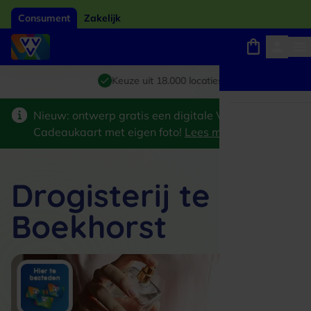
Consument
Zakelijk
Winkels, webshops en uitjes
Giftcard van het jaar 2026
Keuze uit 18.000 locaties
Nieuw: ontwerp gratis een digitale VVV
Cadeaukaart met eigen foto!
Lees meer
>
Drogisterij te
Boekhorst