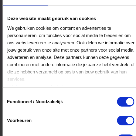
Drogisterij te Boekhorst
Deze website maakt gebruik van cookies
Rijksweg 107
We gebruiken cookies om content en advertenties te
7011DT
Gaanderen
personaliseren, om functies voor social media te bieden en om
ons websiteverkeer te analyseren. Ook delen we informatie over
jouw gebruik van onze site met onze partners voor social media,
Veelgestelde Vragen
adverteren en analyse. Deze partners kunnen deze gegevens
combineren met andere informatie die je aan ze hebt verstrekt of
Hoelang blijft mijn saldo geldig?
die ze hebben verzameld op basis van jouw gebruik van hun
services.
Het volledige saldo op de VVV cadeaukaart
Klik
hier
voor ons cookiebeleid.
is minimaal drie jaar geldig.
Toestemmingsselectie
Functioneel / Noodzakelijk
Kan ik het saldo in delen besteden?
Voorkeuren
Ja, je mag het saldo van je VVV
cadeaukaart in delen uitgeven.