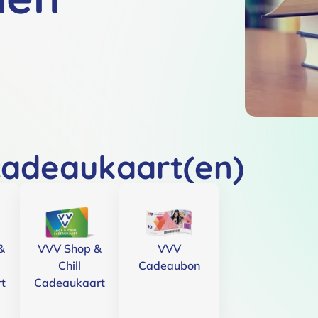
cadeaukaart(en)
&
VVV Shop &
VVV
Chill
Cadeaubon
t
Cadeaukaart