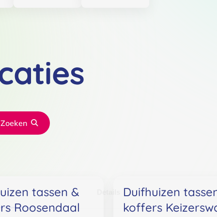
caties
Zoeken
uizen tassen &
Duifhuizen tasse
Details
ers Roosendaal
koffers Keizersw