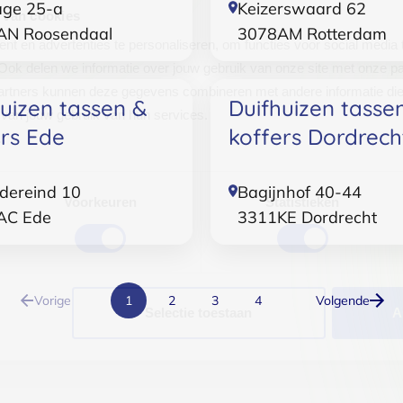
age 25-a
Keizerswaard 62
 van cookies
AN
Roosendaal
3078AM
Rotterdam
t en advertenties te personaliseren, om functies voor social media
Ook delen we informatie over jouw gebruik van onze site met onze pa
rtners kunnen deze gegevens combineren met andere informatie die j
uizen tassen &
Duifhuizen tasse
van jouw gebruik van hun services.
ers Ede
koffers Dordrech
.
dereind 10
Bagijnhof 40-44
Voorkeuren
Statistieken
AC
Ede
3311KE
Dordrecht
Vorige
1
2
3
4
Volgende
Selectie toestaan
A