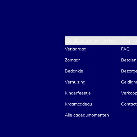
Cadeaumomenten
Klant
Verjaardag
FAQ
Zomaar
Betalen
Bedankje
Bezorg
Verhuizing
Geldigh
Kinderfeestje
Verkoo
Kraamcadeau
Contact
Alle cadeaumomenten