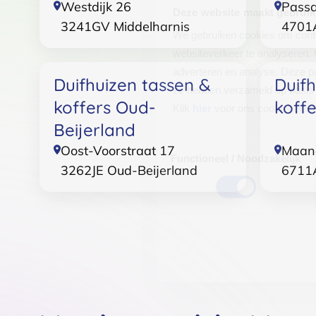
Westdijk 26
Pass
Deze website maakt gebruik
3241GV
Middelharnis
4701
We gebruiken cookies om conten
websiteverkeer te analyseren. 
adverteren en analyse. Deze pa
Duifhuizen tassen &
Duifh
ze hebben verzameld op basis 
koffers Oud-
koff
Klik
hier
voor ons cookiebeleid
Beijerland
Toestemmingsselectie
Oost-Voorstraat 17
Maan
Functioneel / Noodzakelijk
3262JE
Oud-Beijerland
6711