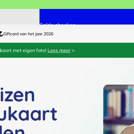
art besteden
Saldo checken
Giftcard van het jaar 2026
kaart met eigen foto!
Lees meer
>
izen
ukaart
den