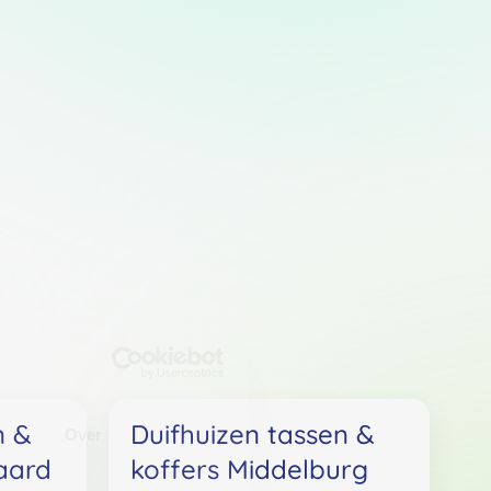
n &
Duifhuizen tassen &
Over
aard
koffers Middelburg