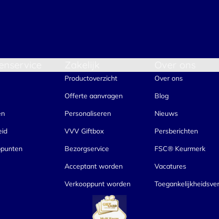
enservice
Zakelijk
Over ons
Productoverzicht
Over ons
Offerte aanvragen
Blog
en
Personaliseren
Nieuws
eid
VVV Giftbox
Persberichten
ppunten
Bezorgservice
FSC® Keurmerk
Acceptant worden
Vacatures
Verkooppunt worden
Toegankelijkheidsver