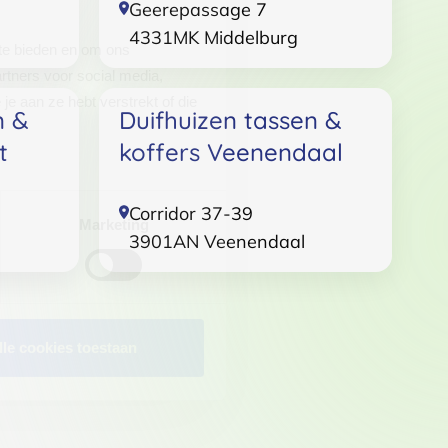
Geerepassage 7
4331MK
Middelburg
 te bieden en om ons
rtners voor social media,
e aan ze hebt verstrekt of die
n &
Duifhuizen tassen &
t
koffers Veenendaal
Corridor 37-39
Marketing
3901AN
Veenendaal
lle cookies toestaan