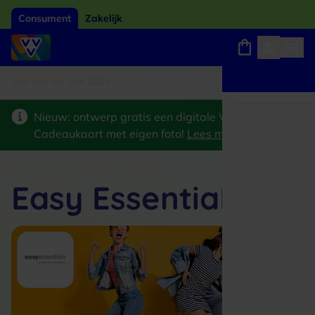
Consument
Zakelijk
card van het jaar 2026
Winkels, webshops en uitjes
Keuze uit 18.000 locaties
Nieuw: ontwerp gratis een digitale VVV
Cadeaukaart met eigen foto!
Lees meer
>
Easy Essentials