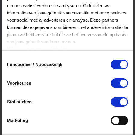
Veelgestelde Vragen
om ons websiteverkeer te analyseren. Ook delen we
informatie over jouw gebruik van onze site met onze partners
voor social media, adverteren en analyse. Deze partners
Kan ik het saldo in delen besteden?
kunnen deze gegevens combineren met andere informatie die
je aan ze hebt verstrekt of die ze hebben verzameld op basis
Ja, je mag het saldo van je VVV
van jouw gebruik van hun services.
cadeaukaart in delen uitgeven.
Klik
hier
voor ons cookiebeleid.
Toestemmingsselectie
Functioneel / Noodzakelijk
Hoelang blijft mijn saldo geldig?
Het volledige saldo op de VVV cadeaukaart
Voorkeuren
is minimaal drie jaar geldig.
Statistieken
Kan ik het saldo in delen besteden?
Ja, je mag het saldo van je VVV
Marketing
cadeaukaart in delen uitgeven.