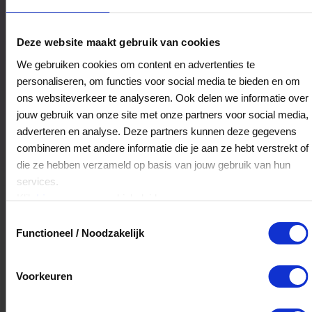
Edelsteenslijperij De Sprong
Deze website maakt gebruik van cookies
Lange Brinkweg 66
We gebruiken cookies om content en advertenties te
3764AE
SOEST
personaliseren, om functies voor social media te bieden en om
ons websiteverkeer te analyseren. Ook delen we informatie over
jouw gebruik van onze site met onze partners voor social media,
Veelgestelde Vragen
adverteren en analyse. Deze partners kunnen deze gegevens
combineren met andere informatie die je aan ze hebt verstrekt of
Kan ik het saldo in delen besteden?
die ze hebben verzameld op basis van jouw gebruik van hun
services.
Ja, je mag het saldo van je VVV
Klik
hier
voor ons cookiebeleid.
cadeaukaart in delen uitgeven.
Toestemmingsselectie
Functioneel / Noodzakelijk
Hoelang blijft mijn saldo geldig?
Voorkeuren
Het volledige saldo op de VVV cadeaukaart
is minimaal drie jaar geldig.