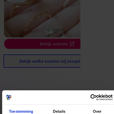
Bekijk website
Bekijk welke kaarten wij accepteren
Bestedingslocaties
Toestemming
Details
Over