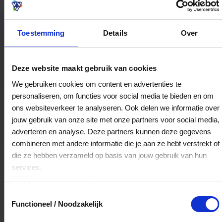
Toestemming
Details
Over
Bestedingslocaties
Deze website maakt gebruik van cookies
We gebruiken cookies om content en advertenties te
personaliseren, om functies voor social media te bieden en om
EDUARD Leiden
ons websiteverkeer te analyseren. Ook delen we informatie over
Hooglandse Kerkgracht 6
jouw gebruik van onze site met onze partners voor social media,
2312HT
Leiden
adverteren en analyse. Deze partners kunnen deze gegevens
combineren met andere informatie die je aan ze hebt verstrekt of
die ze hebben verzameld op basis van jouw gebruik van hun
Veelgestelde Vragen
services.
Klik
hier
voor ons cookiebeleid.
Hoelang blijft mijn saldo geldig?
Toestemmingsselectie
Functioneel / Noodzakelijk
Het volledige saldo op de VVV cadeaukaart
is minimaal drie jaar geldig.