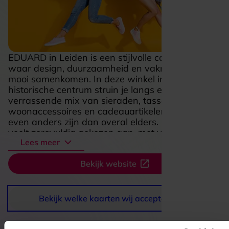
EDUARD in Leiden is een stijlvolle conceptstore
waar design, duurzaamheid en vakmanschap
mooi samenkomen. In deze winkel in het
historische centrum struin je langs een
verrassende mix van sieraden, tassen,
woonaccessoires en cadeauartikelen die net
even anders zijn dan overal elders. De collectie
voelt zorgvuldig gekozen aan, met veel aandacht
Lees meer
voor mooie materialen, Nederlandse makers,
handwerk en hergebruik. Dat maakt een bezoek
Bekijk website
aan EDUARD extra aantrekkelijk als je houdt van
originele vondsten met karakter. De sfeer is
warm en inspirerend, waardoor je vanzelf rustig
rondkijkt en telkens iets nieuws ontdekt, of je nu
Bekijk welke kaarten wij accepteren
binnenloopt voor een bijzonder sieraad, een
stijlvolle tas of een mooi item voor in huis.