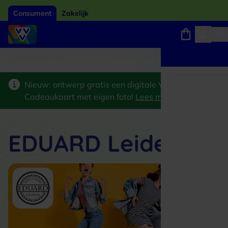
Consument
Zakelijk
Winkels, webshops en uitjes
Giftcard van het jaar 2026
Keuze uit 18.000 lo
Nieuw: ontwerp gratis een digitale VVV
Cadeaukaart met eigen foto!
Lees meer
>
EDUARD Leiden