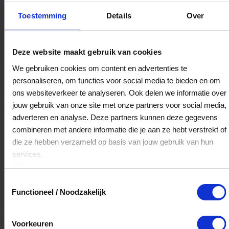
Bestedingslocaties
Toestemming
Details
Over
Deze website maakt gebruik van cookies
Eetcafé feestzaal De Klok
We gebruiken cookies om content en advertenties te
personaliseren, om functies voor social media te bieden en om
Turnhoutseweg 32
ons websiteverkeer te analyseren. Ook delen we informatie over
5541NZ
Reusel
jouw gebruik van onze site met onze partners voor social media,
adverteren en analyse. Deze partners kunnen deze gegevens
Veelgestelde Vragen
combineren met andere informatie die je aan ze hebt verstrekt of
die ze hebben verzameld op basis van jouw gebruik van hun
services.
Hoelang blijft mijn saldo geldig?
Klik
hier
voor ons cookiebeleid.
Het volledige saldo op de VVV cadeaukaart
Toestemmingsselectie
is minimaal drie jaar geldig.
Functioneel / Noodzakelijk
Voorkeuren