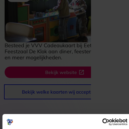
Besteed je VVV Cadeaukaart bij Eetcafe
Feestzaal De Klok aan diner, feesten, koffietafels
en meer mogelijkheden.
Bekijk website
Bekijk welke kaarten wij accepteren