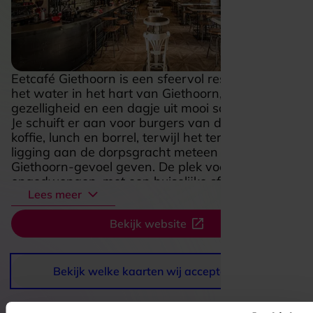
Eetcafé Giethoorn is een sfeervol restaurant aan
het water in het hart van Giethoorn, waar eten,
gezelligheid en een dagje uit mooi samenkomen.
Je schuift er aan voor burgers van de grill, friet,
koffie, lunch en borrel, terwijl het terras en de
ligging aan de dorpsgracht meteen dat echte
Giethoorn-gevoel geven. De plek voelt warm en
ongedwongen, met een huiselijke sfeer die past
Lees meer
bij een ontspannen middag of een gezellige
avond met familie of vrienden. Extra aantrekkelijk
Bekijk website
is de combinatie met activiteiten in en rond het
dorp, zoals een vaartocht, high tea of andere
arrangementen, waardoor dit niet alleen een
fijne eetplek is, maar ook een leuke stop tijdens je
Bekijk welke kaarten wij accepteren
bezoek aan Giethoorn.