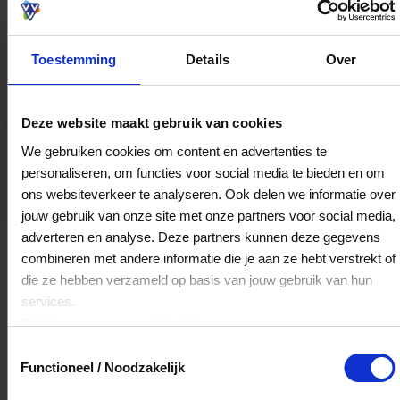
Toestemming
Details
Over
Bestedingslocaties
Deze website maakt gebruik van cookies
We gebruiken cookies om content en advertenties te
personaliseren, om functies voor social media te bieden en om
Eetcafe Giethoorn
ons websiteverkeer te analyseren. Ook delen we informatie over
Binnenpad 49
jouw gebruik van onze site met onze partners voor social media,
8355BR
Giethoorn
adverteren en analyse. Deze partners kunnen deze gegevens
combineren met andere informatie die je aan ze hebt verstrekt of
die ze hebben verzameld op basis van jouw gebruik van hun
Veelgestelde Vragen
services.
Klik
hier
voor ons cookiebeleid.
Kan ik het saldo in delen besteden?
Toestemmingsselectie
Functioneel / Noodzakelijk
Ja, je mag het saldo van je VVV
cadeaukaart in delen uitgeven.