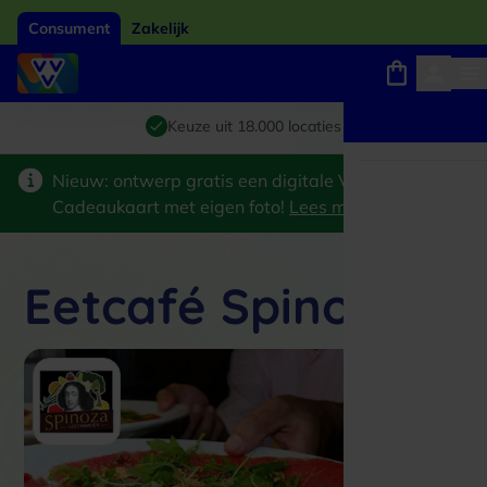
Consument
Zakelijk
Winkels, webshops en uitjes
Giftcard van het jaar 2026
Keuze uit 18.000 locaties
Nieuw: ontwerp gratis een digitale VVV
Cadeaukaart met eigen foto!
Lees meer
>
Eetcafé Spinoza