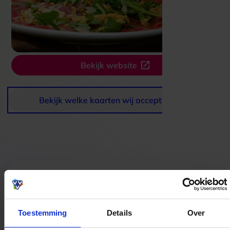
Bekijk website
Bekijk welke kaarten wij accepteren
Bestedingslocaties
Toestemming
Details
Over