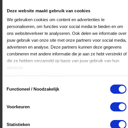
Eetcafé Spinoza
Eewal 50-52
Deze website maakt gebruik van cookies
8911GT
Leeuwarden
We gebruiken cookies om content en advertenties te
personaliseren, om functies voor social media te bieden en om
ons websiteverkeer te analyseren. Ook delen we informatie over
Veelgestelde Vragen
jouw gebruik van onze site met onze partners voor social media,
adverteren en analyse. Deze partners kunnen deze gegevens
Kan ik het saldo in delen besteden?
combineren met andere informatie die je aan ze hebt verstrekt of
die ze hebben verzameld op basis van jouw gebruik van hun
Ja, je mag het saldo van je VVV
services.
cadeaukaart in delen uitgeven.
Klik
hier
voor ons cookiebeleid.
Toestemmingsselectie
Functioneel / Noodzakelijk
Hoelang blijft mijn saldo geldig?
Het volledige saldo op de VVV cadeaukaart
Voorkeuren
is minimaal drie jaar geldig.
Statistieken